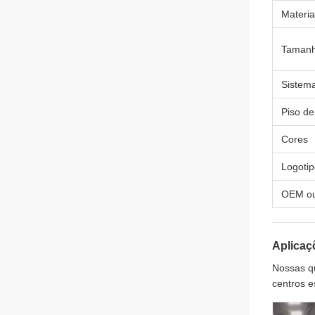
Materia
Taman
Sistema
Piso d
Cores
Logoti
OEM o
Aplicaç
Nossas qu
centros e