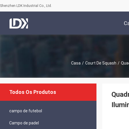
Shenzhen LDK Industrial Co., Ltd.
C
Casa
/
Court De Squash
/
Quad
Todos Os Produtos
Quadr
Ilumi
campo de futebol
Campo de padel