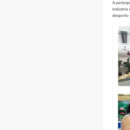
A partici
indústria
desporto