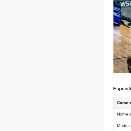
Especif
Caracte
Nome d
Modelo