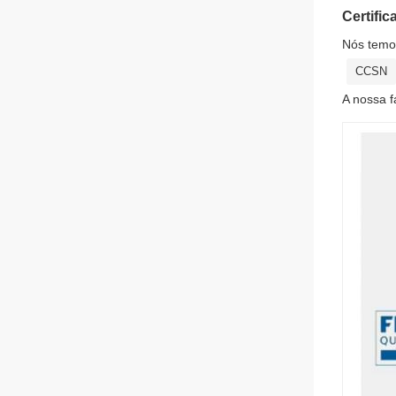
Certifi
Nós temo
CCSN
A nossa f