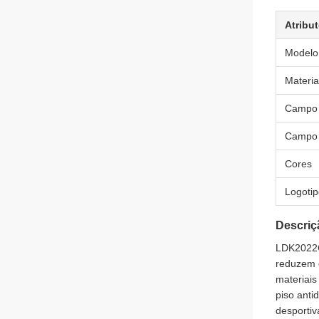
Atribu
Modelo
Materia
Campo 
Campo 
Cores
Logoti
Descriç
LDK2022C 
reduzem o
materiais
piso anti
desportiv