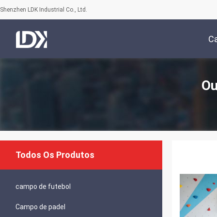
Shenzhen LDK Industrial Co., Ltd.
C
Ou
Todos Os Produtos
campo de futebol
Campo de padel