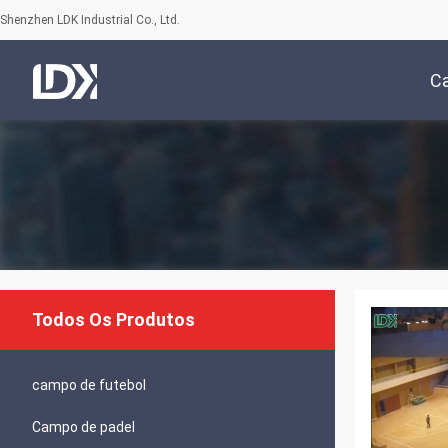
Shenzhen LDK Industrial Co., Ltd.
C
Todos Os Produtos
campo de futebol
Campo de padel