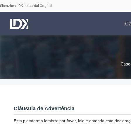
Shenzhen LDK Industrial Co., Ltd.
C
Casa
Cláusula de Advertência
Esta plataforma lembra: por favor, leia e entenda esta declar