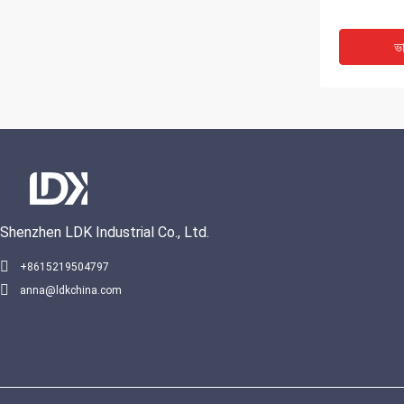
ভ
Shenzhen LDK Industrial Co., Ltd.
+8615219504797
anna@ldkchina.com
নান্দনিকতা ক্রীড
গ্লাস প্যানোরামি
কোর্ট
ভ