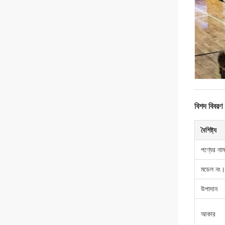
বিশদ বিবরণ
বৈশিষ্ট্য
পণ্যের নাম
মডেল নং।
উপাদান
আকার