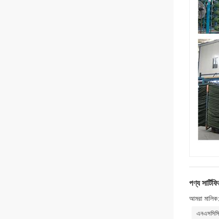
পণ্য সার্টি
আমরা মালিক
এনএসসিস