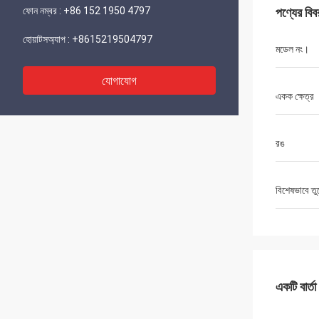
ফোন নম্বর :
+86 152 1950 4797
পণ্যের বিব
হোয়াটসঅ্যাপ :
+8615219504797
মডেল নং।
যোগাযোগ
একক ক্ষেত্র
রঙ
বিশেষভাবে তু
একটি বার্তা