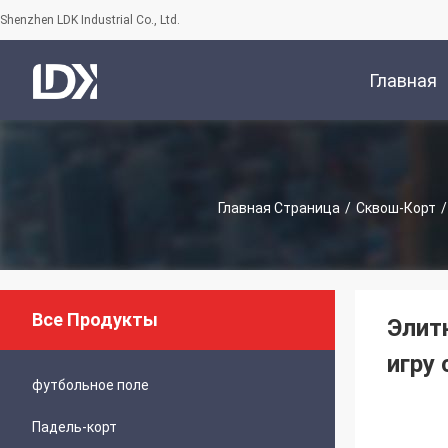
Shenzhen LDK Industrial Co., Ltd.
Главная
Страница
Главная Страница
/
Сквош-Корт
/
Все Продукты
Элит
игру
футбольное поле
Падель-корт