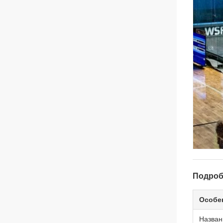
Подроб
Особе
Назван