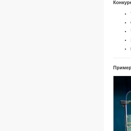
Конкур
Пример