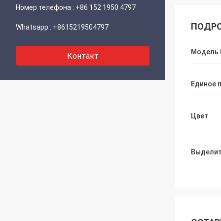
Номер телефона :
+86 152 1950 4797
ПОДРО
Whatsapp :
+8615219504797
Модель 
Контакт
Единое 
Цвет
Выдели