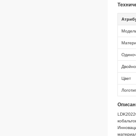
Технич
Атриб
Модел
Матер
Одиноч
Двойно
Цвет
Логоти
Описан
LDK2022C
кобальто
Инноваци
материал