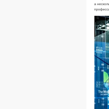
а нескол
професси