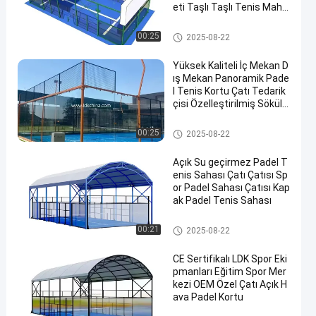
eti Taşlı Taşlı Tenis Mahk
emesi Çatı ile
Padel kortu
00:25
2025-08-22
Yüksek Kaliteli İç Mekan D
ış Mekan Panoramik Pade
l Tenis Kortu Çatı Tedarik
çisi Özelleştirilmiş Söküle
bilir Padel Tenis Kortu
Padel kortu
00:25
2025-08-22
Açık Su geçirmez Padel T
enis Sahası Çatı Çatısı Sp
or Padel Sahası Çatısı Kap
ak Padel Tenis Sahası
Padel kortu
00:21
2025-08-22
CE Sertifikalı LDK Spor Eki
pmanları Eğitim Spor Mer
kezi OEM Özel Çatı Açık H
ava Padel Kortu