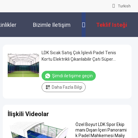
Turkish
inlikler
Bizimle Iletişim
Teklif Isteği
Kur
LDK Sıcak Satış Çok İşlevli Padel Tenis
Kortu Elektrikli Çıkarılabilir Çatı Süper
Panoramik Padel Kortu
Şimdi iletişime geçin
Daha Fazla Bilgi
İlişkili Videolar
Özel Boyut LDK Spor Ekip
manı Dışarı İçeri Panorami
k Padel Mahkemesi Maliy