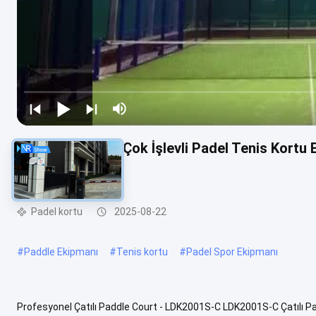
LDK Sıcak Satış Çok İşlevli Padel Tenis Kortu E
Padel Kortu
Padel kortu
2025-08-22
#
Paddle Ekipmanı
#
Tenis kortu
#
Padel Spor Ekipmanı
Profesyonel Çatılı Paddle Court - LDK2001S-C LDK2001S-C Çatılı P