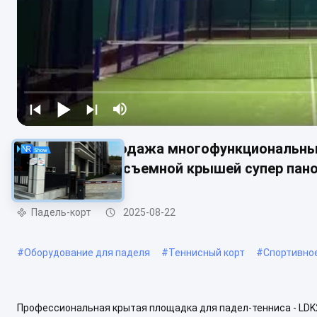
LDK горячая продажа многофункциональный
электрической съемной крышей супер пан
Падель-корт
2025-08-22
#
Оборудование для паделя
#
Теннисный корт
#
Спортивно
Профессиональная крытая площадка для падел-тенниса - LDK