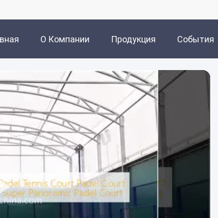
авная
О Компании
Продукция
События
ница