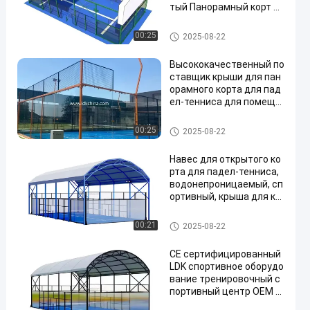
тый Панорамный корт д
ля падел-тенниса Стоим
ость Портативный корт
Падель-корт
00:25
2025-08-22
для падел-тенниса с кр
ышей
Высококачественный по
ставщик крыши для пан
орамного корта для пад
ел-тенниса для помеще
ний и улицы, индивидуа
льный съемный корт дл
Падель-корт
00:25
2025-08-22
я падел-тенниса
Навес для открытого ко
рта для падел-тенниса,
водонепроницаемый, сп
ортивный, крыша для ко
рта для падел-тенниса,
корт для падел-тенниса
Падель-корт
00:21
2025-08-22
CE сертифицированный
LDK спортивное оборудо
вание тренировочный с
портивный центр OEM и
ндивидуальная крыша н