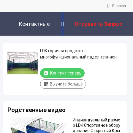
Russian
Контактные
Отправить Запрос
Данные
LDK горячая продажа
многофункциональный падел теннисный
корт Падел корт с электрической
съемной крышей супер панорамный
Контакт теперь
падел корт
Выучите больше
Родственные видео
Индивидуальный разме
р LDK Спортивное обору
дование Открытый Кры