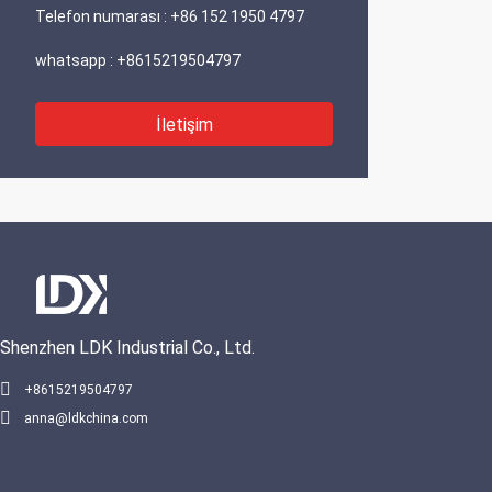
Telefon numarası :
+86 152 1950 4797
whatsapp :
+8615219504797
İletişim
Shenzhen LDK Industrial Co., Ltd.
+8615219504797
anna@ldkchina.com