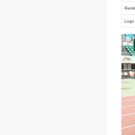
Renkl
Logo