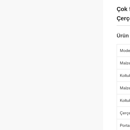
Çok 
Çerç
Ürün 
Mode
Malz
Koltu
Malz
Koltu
Çerç
Portat