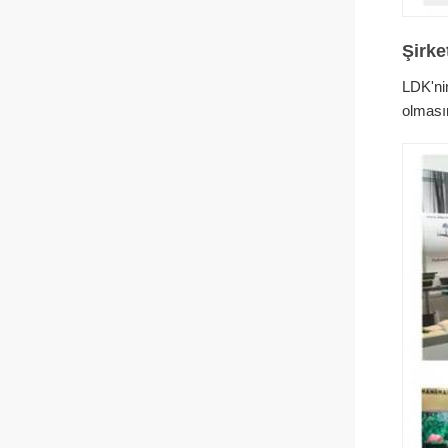
Şirke
LDK'nin
olmasın