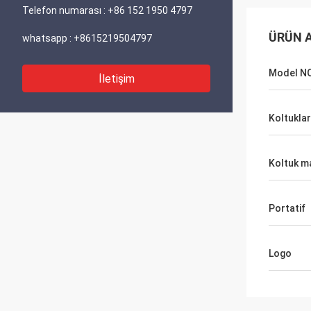
Telefon numarası :
+86 152 1950 4797
ÜRÜN A
whatsapp :
+8615219504797
Model NO
İletişim
Koltuklar
Koltuk m
Portatif
Logo