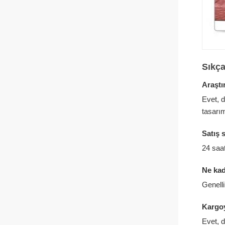
Sıkça
Araştı
Evet, 
tasarı
Satış 
24 saat
Ne kad
Genelli
Kargoy
Evet, d