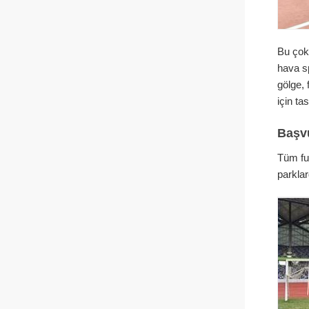
Bu çok
hava sp
gölge, 
için ta
Başv
Tüm fu
parklar