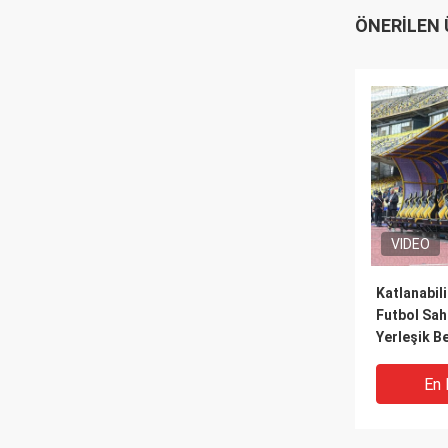
ÖNERILEN
VIDEO
Katlanabilir
Futbol Sah
Yerleşik B
Çözümü
En 