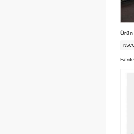
Ürün 
NSC
Fabrika