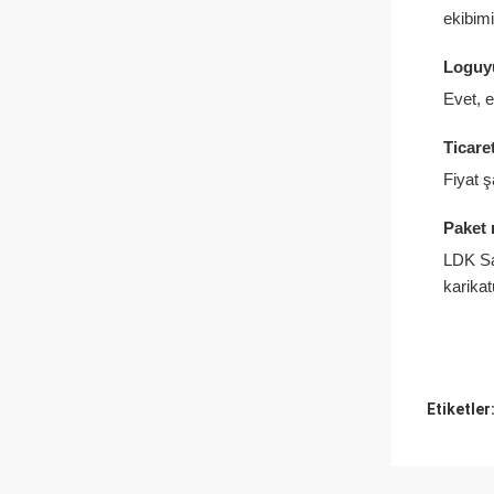
ekibimi
Loguyu
Evet, 
Ticare
Fiyat 
Paket 
LDK Sa
karikat
Etiketler