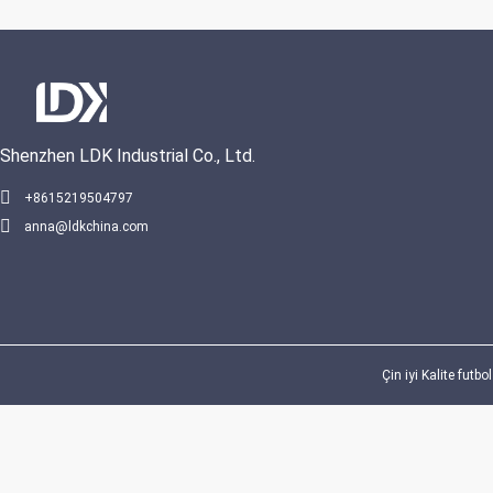
Shenzhen LDK Industrial Co., Ltd.
+8615219504797
anna@ldkchina.com
2m Futbol 
Sahası Be
Oyuncu Dö
Dinlenme 
En 
Çin iyi Kalite futb