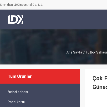
Shenzhen LDK Industrial Co., Ltd.
Ana Sayfa
/
Futbol Sahası
Tüm Ürünler
Çok F
Güneş
futbol sahası
Padel kortu