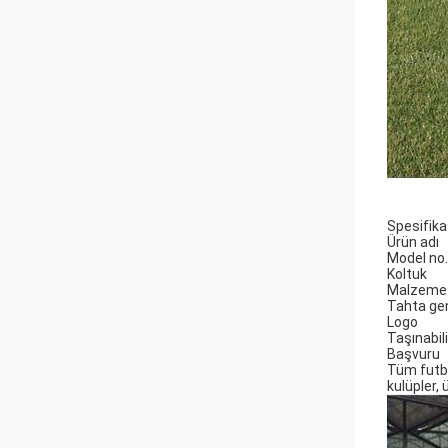
Spesifika
Ürün adı
Model no.
Koltuk
Malzeme
Tahta gen
Logo
Taşınabili
Başvuru
Tüm futbo
kulüpler, 