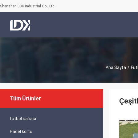
Shenzhen LDK Industrial Co., Ltd.
Ana Sayfa
/
Fut
Tüm Ürünler
Çeşit
futbol sahası
Padel kortu