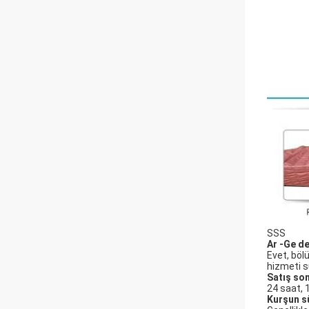
SSS
Ar -Ge de
Evet, böl
hizmeti 
Satış son
24 saat, 1
Kurşun sü