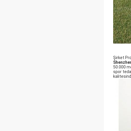
Şirket Pro
Shenzhen
50.000 me
spor teda
kalitesin