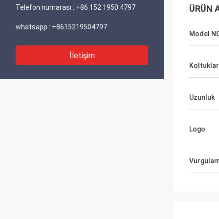
Telefon numarası :
+86 152 1950 4797
ÜRÜN A
whatsapp :
+8615219504797
Model NO
İletişim
Koltuklar
Uzunluk
Logo
Vurgula