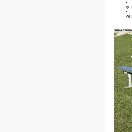
gel
ve 