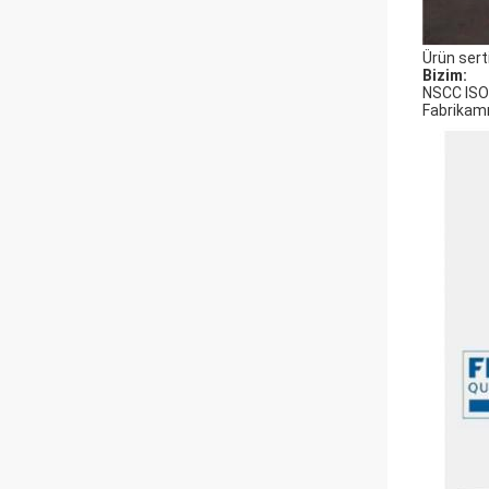
Ürün sert
Bizim:
NSCC
IS
Fabrikamız