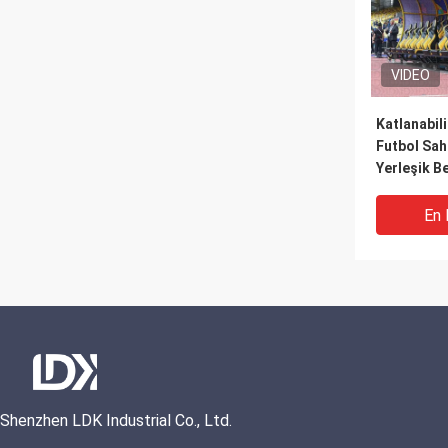
VIDEO
Katlanabilir
Futbol Sah
Yerleşik B
Çözümü
En 
Shenzhen LDK Industrial Co., Ltd.