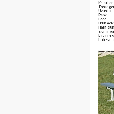
Koltuklar
Tahta gen
Uzunluk
Renk
Logo
Ürün Açı
Hafif alüm
alüminyum
birbirine
hızlı konf