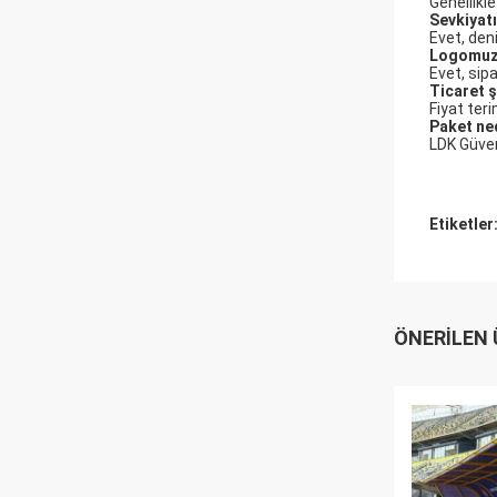
Genellikl
Sevkiyatı
Evet, deni
Logomuzu
Evet, sip
Ticaret ş
Fiyat ter
Paket ne
LDK Güven
Etiketler
ÖNERILEN