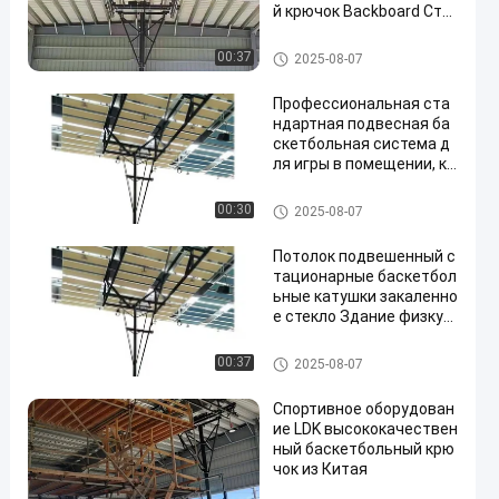
й крючок Backboard Сто
янка крыша монтаж бас
кетбольный крючок для
обруч баскетбола
00:37
2025-08-07
продажи
Профессиональная ста
ндартная подвесная ба
скетбольная система д
ля игры в помещении, кр
епящаяся к потолку
обруч баскетбола
00:30
2025-08-07
Потолок подвешенный с
тационарные баскетбол
ьные катушки закаленно
е стекло Здание физкул
ьтуры FIBA регулируемы
й баскетбольный стенд
обруч баскетбола
00:37
2025-08-07
Спортивное оборудован
ие LDK высококачествен
ный баскетбольный крю
чок из Китая