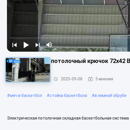
Электрический потолочный крючок 72x42 B
обруч баскетбола
2025-09-08
5 мнения
#
мяч в баскетбол
#
стойка баскетбола
#
в земной обрубе
Электрическая потолочная складная баскетбольная система 
потолочная баскетбольная система предназначена для коммер