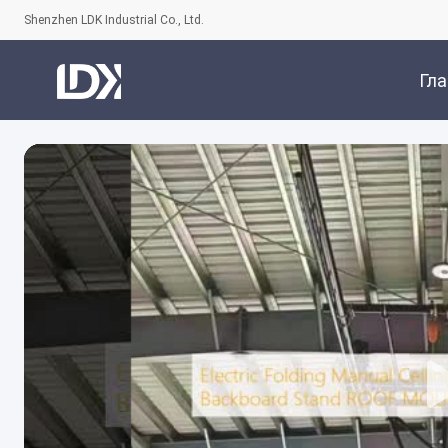
Shenzhen LDK Industrial Co., Ltd.
Гл
Стра