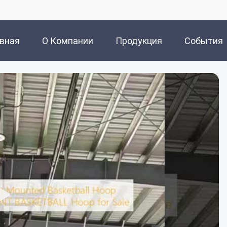
авная
О Компании
Продукция
События
ница