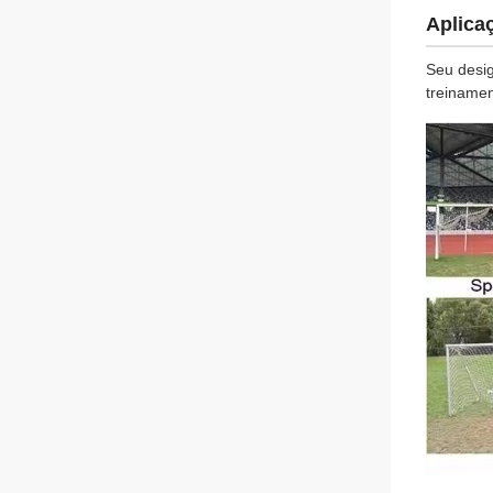
Aplica
Seu desig
treinamen