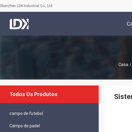
Shenzhen LDK Industrial Co., Ltd.
C
Casa
/
Todos Os Produtos
Siste
campo de futebol
Campo de padel