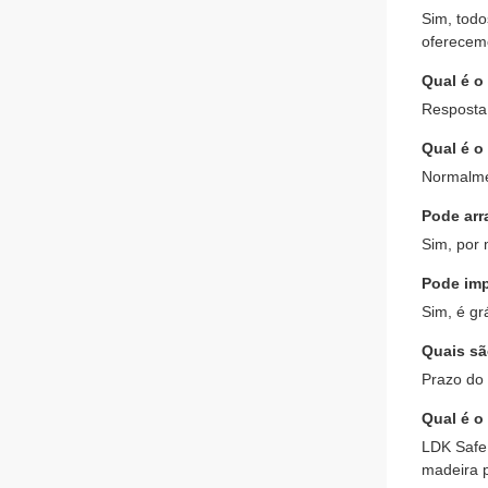
Sim, todo
oferecemo
Qual é o
Resposta 
Qual é o
Normalme
Pode arr
Sim, por 
Pode imp
Sim, é gr
Quais sã
Prazo do 
Qual é o
LDK Safe
madeira p