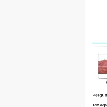
Pergun
Tem depa