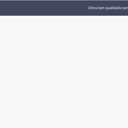
de campo 
China bom qualidade campo