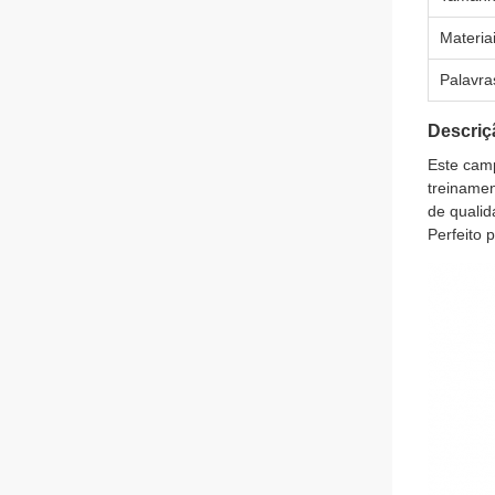
Materia
Palavra
Descriç
Este camp
treinamen
de qualid
Perfeito 