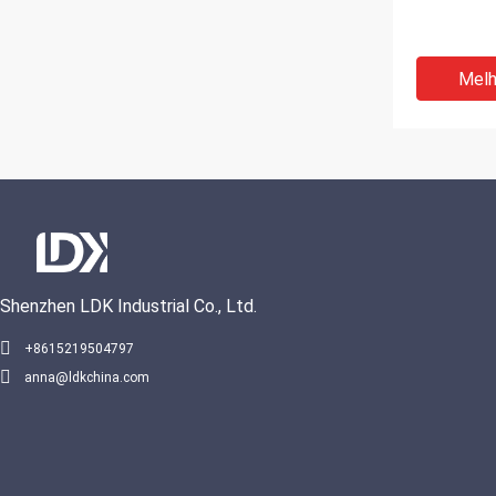
Melh
Shenzhen LDK Industrial Co., Ltd.
+8615219504797
anna@ldkchina.com
Grado Log
personali
Equipamen
de futebol
desportiv
Melh