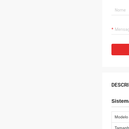
DESCR
Sistem
Modelo
Taman