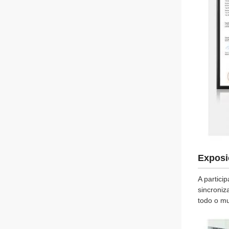
Exposi
A partici
sincroniz
todo o m