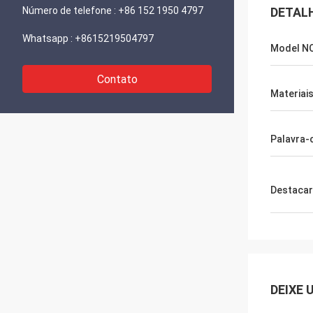
Número de telefone :
+86 152 1950 4797
DETAL
Whatsapp :
+8615219504797
Model NO
Contato
Materiai
Palavra-
Destacar
DEIXE 