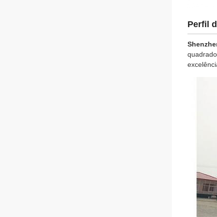
Perfil
Shenzhe
quadrados
excelênci