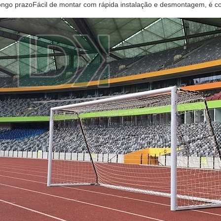
ongo prazoFácil de montar com rápida instalação e desmontagem, é c