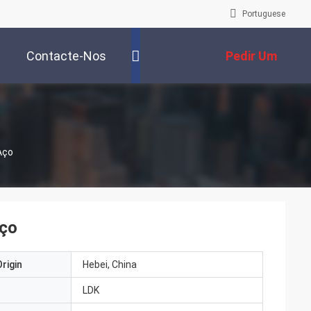
Portuguese
Contacte-Nos
Pedir Um
Orçamento
Aço
aço
rigin
Hebei, China
LDK