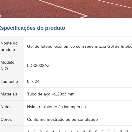
Especificações do produto
Nome do
Gol de futebol econômico com rede macia Gol de futebo
produto
Modelo
LDK2002AZ
N.O.
Tamanho
8' x 24'
Materiais
Tubo de aço Φ120x3 mm
Netos
Nylon resistente às intempéries
Cores
Conforme mostrado ou personalizado