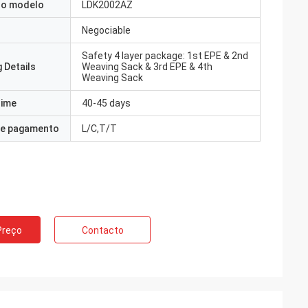
o modelo
LDK2002AZ
Negociable
Safety 4 layer package: 1st EPE & 2nd
 Details
Weaving Sack & 3rd EPE & 4th
Weaving Sack
Time
40-45 days
e pagamento
L/C,T/T
Preço
Contacto