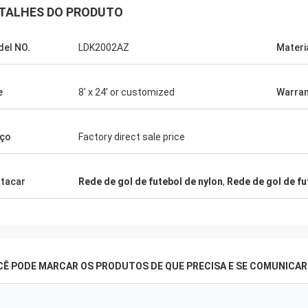
TALHES DO PRODUTO
el NO.
LDK2002AZ
Materi
e
8' x 24' or customized
Warran
ço
Factory direct sale price
tacar
Rede de gol de futebol de nylon
,
Rede de gol de fu
CÊ PODE MARCAR OS PRODUTOS DE QUE PRECISA E SE COMUNICA