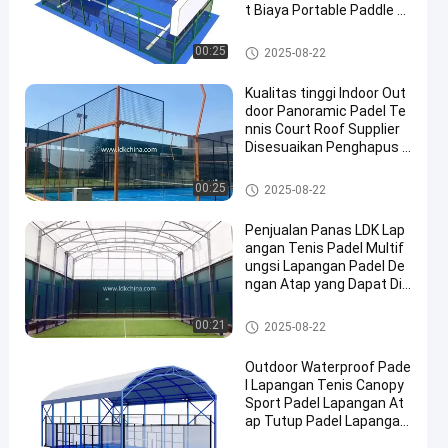
t Biaya Portable Paddle T
ennis Court Dengan Atap
Pengadilan padel
00:25
2025-08-22
Kualitas tinggi Indoor Out
door Panoramic Padel Te
nnis Court Roof Supplier
Disesuaikan Penghapus P
adel Tennis Court
Pengadilan padel
00:25
2025-08-22
Penjualan Panas LDK Lap
angan Tenis Padel Multif
ungsi Lapangan Padel De
ngan Atap yang Dapat Dil
epas Listrik Lapangan Pa
del Super Panoramik
Pengadilan padel
00:21
2025-08-22
Outdoor Waterproof Pade
l Lapangan Tenis Canopy
Sport Padel Lapangan At
ap Tutup Padel Lapangan
Tenis