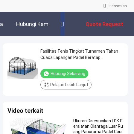
Indonesian
ra
Hubungi Kami
Quote Request
Suatu
Fasilitas Tenis Tingkat Turnamen Tahan
Cuaca Lapangan Padel Beratap
Profesional
Hubungi Sekarang
Pelajari Lebih Lanjut
Video terkait
Ukuran Disesuaikan LDK P
eralatan Olahraga Luar Ru
ang Panorama Padel Cour