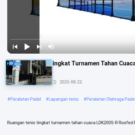
Fasilitas Tenis Tingkat Turnamen Tahan Cuac
Pengadilan padel
2025-08-22
#
Peralatan Padel
#
Lapangan tenis
#
Peralatan Olahraga Pade
Ruangan tenis tingkat turnamen tahan cuaca LDK200S-R Roofed P
perlindungan atas terintegrasi untuk semua cuaca bermain.0 mm b