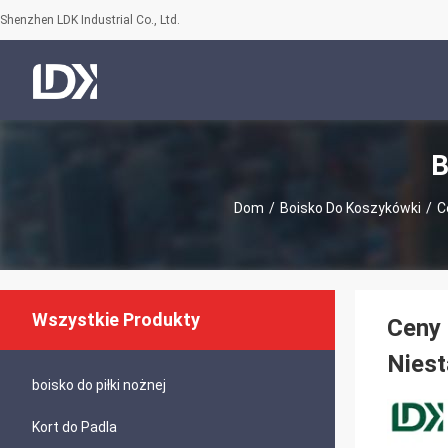
Shenzhen LDK Industrial Co., Ltd.
B
Dom
/
Boisko Do Koszykówki
/
C
Wszystkie Produkty
Ceny 
Niest
boisko do piłki nożnej
Kort do Padla