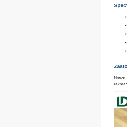
Specy
Zast
Nasze 
rekreac