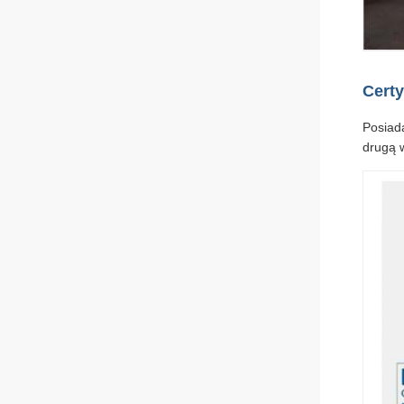
Certy
Posiad
drugą w