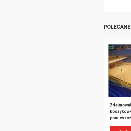
POLECANE
Zdejmowal
koszykówk
pomieszcz
drzewnych
podłogowy