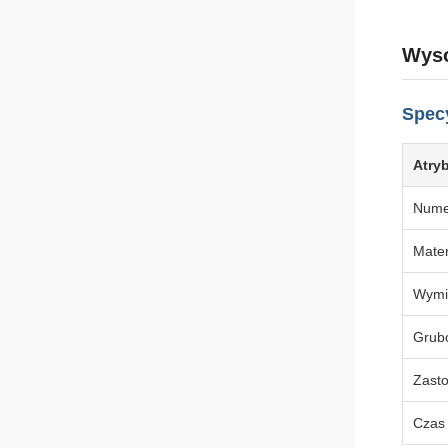
Wyso
Specy
Atry
Numer
Mater
Wymi
Grub
Zast
Czas 