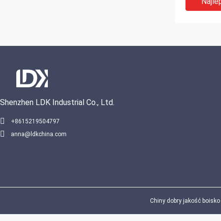
Najle
drewniany
Shenzhen LDK Industrial Co., Ltd.
VIDEO
+8615219504797
anna@ldkchina.com
Podłogi na
koszykówk
certyfikat
profesjon
powierzchn
Najle
klonowego
Chiny dobry jakość boisko 
areny i sił