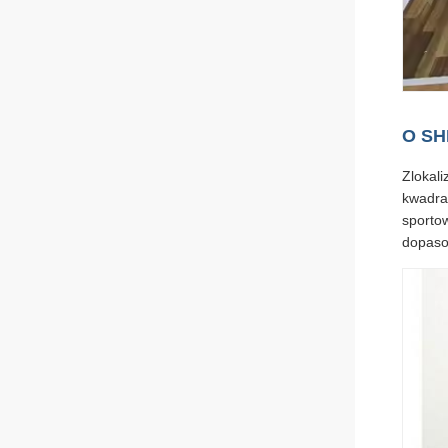
O SH
Zlokali
kwadra
sporto
dopasow