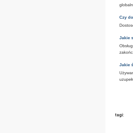
global
Czy do
Dostos
Jakie 
Obsług
zakońc
Jakie 
Używam
uzupeł
tagi: