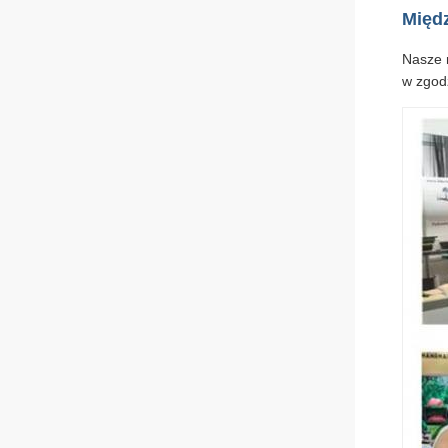
Międ
Nasze m
w zgod