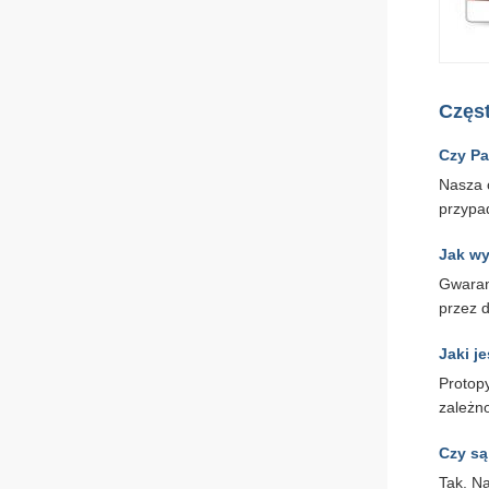
Częs
Czy Pa
Nasza 
przypa
Jak w
Gwaran
przez d
Jaki j
Protop
zależn
Czy są
Tak. Na