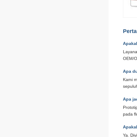
Perta
Apakah
Layanan
OEM/OD
Apa du
Kami m
sepulu
Apa ja
Prototi
pada f
Apakah
Ya. Div