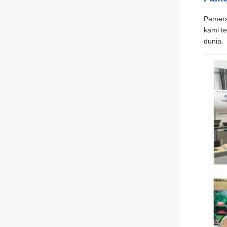
Pamera
kami t
dunia.