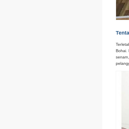
Tent
Terleta
Bohai.
senam,
pelang