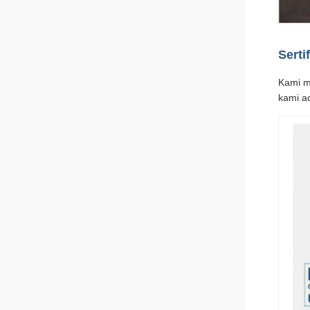
Serti
Kami m
kami a