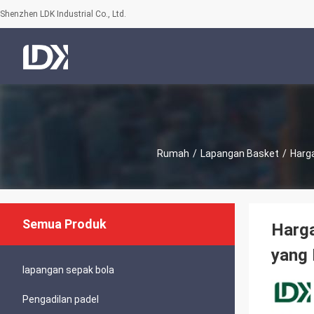
Shenzhen LDK Industrial Co., Ltd.
Rumah
/
Lapangan Basket
/
Harga
Semua Produk
Harga
yang 
lapangan sepak bola
Pengadilan padel