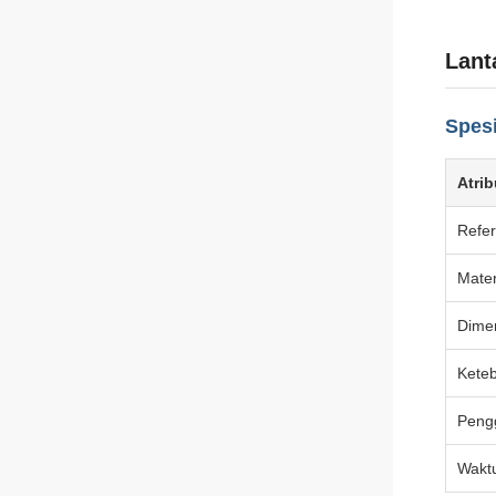
Lant
Spesi
Atrib
Refer
Mater
Dime
Kete
Peng
Waktu