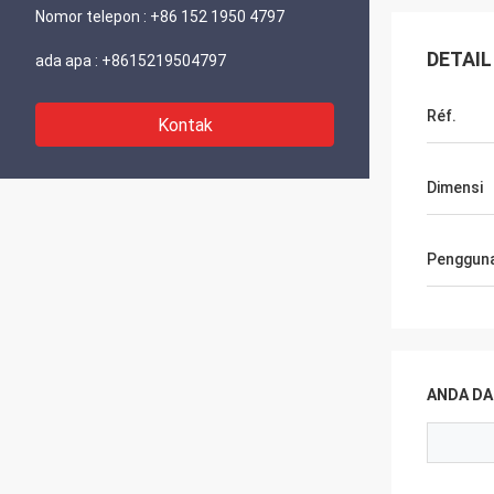
Nomor telepon :
+86 152 1950 4797
DETAIL
ada apa :
+8615219504797
Réf.
Kontak
Dimensi
Penggun
ANDA DA