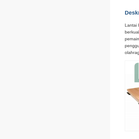
Desk
Lantai
berkua
pemain
penggu
olahra