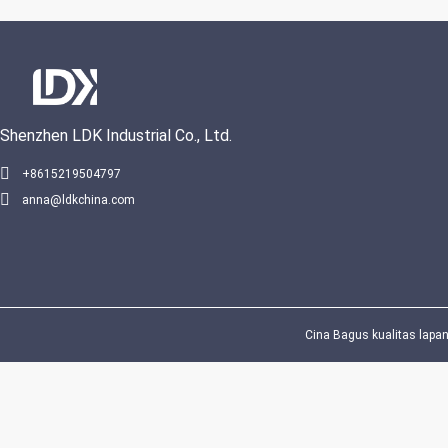
Shenzhen LDK Industrial Co., Ltd.
VIDEO
+8615219504797
anna@ldkchina.com
Lantai lap
bersertifik
Permukaan
profesiona
Indoor & 
Harg
Cina Bagus kualitas lapan