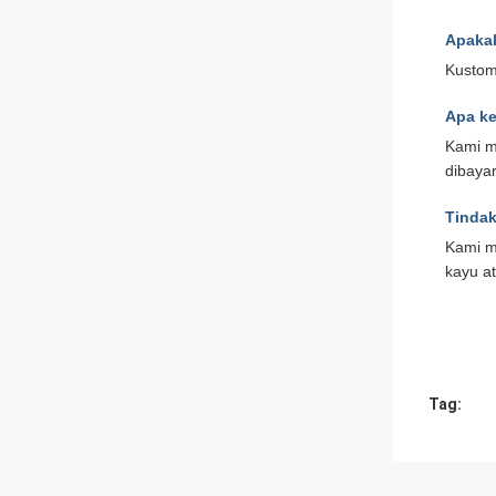
Apakah
Kustom
Apa k
Kami m
dibaya
Tindak
Kami m
kayu a
Tag: