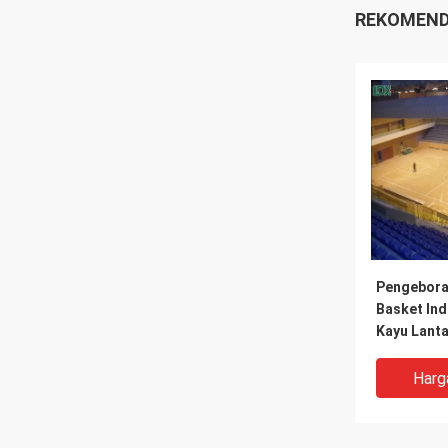
REKOMEND
Pengebora
Basket Ind
Kayu Lanta
Sistem La
Olahraga 
Harg