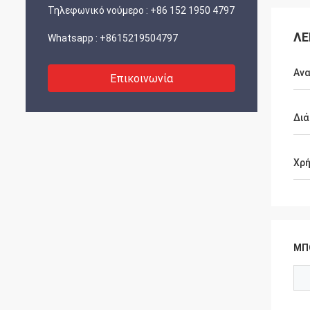
Τηλεφωνικό νούμερο :
+86 152 1950 4797
ΛΕ
Whatsapp :
+8615219504797
Ανα
Επικοινωνία
Δι
Χρ
ΜΠ