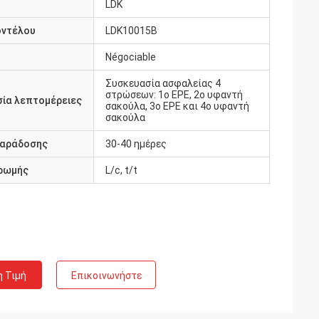
LDK
οντέλου
LDK10015B
Négociable
Συσκευασία ασφαλείας 4
στρώσεων: 1ο EPE, 2ο υφαντή
ία λεπτομέρειες
σακούλα, 3ο EPE και 4ο υφαντή
σακούλα
παράδοσης
30-40 ημέρες
ρωμής
L/c, t/t
η Τιμή
Επικοινωνήστε