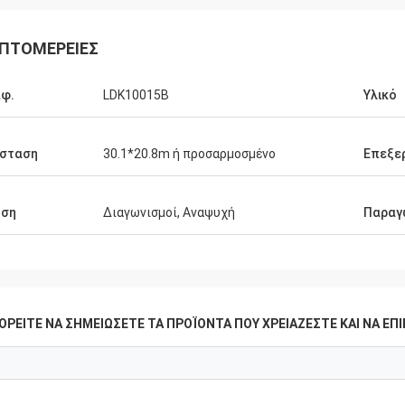
ΠΤΟΜΈΡΕΙΕΣ
φ.
LDK10015B
Υλικό
άσταση
30.1*20.8m ή προσαρμοσμένο
Επεξε
ήση
Διαγωνισμοί, Αναψυχή
Παραγω
ΟΡΕΊΤΕ ΝΑ ΣΗΜΕΙΏΣΕΤΕ ΤΑ ΠΡΟΪΌΝΤΑ ΠΟΥ ΧΡΕΙΆΖΕΣΤΕ ΚΑΙ ΝΑ Ε