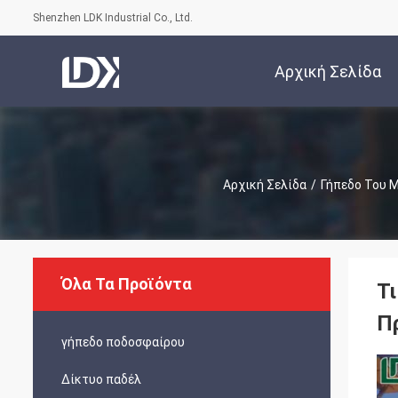
Shenzhen LDK Industrial Co., Ltd.
Αρχική Σελίδα
Αρχική Σελίδα
/
Γήπεδο Του 
Όλα Τα Προϊόντα
Τ
Π
γήπεδο ποδοσφαίρου
Δίκτυο παδέλ