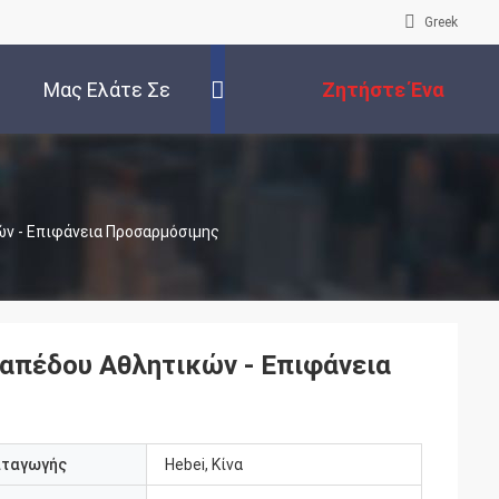
Greek
Μας Ελάτε Σε
Ζητήστε Ένα
Επαφή Με
Απόσπασμα
ών - Επιφάνεια Προσαρμόσιμης
Δαπέδου Αθλητικών - Επιφάνεια
αταγωγής
Hebei, Κίνα