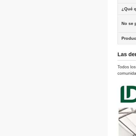
¿Qué q
No se 
Produ
Las de
Todos los
comunidad