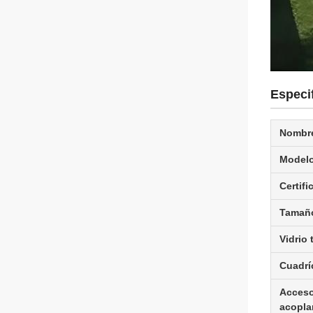
Especif
Nombre
Modelo
Certifi
Tamañ
Vidrio
Cuadrí
Acceso
acopla