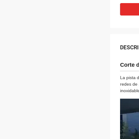
DESCR
Corte 
La pista 
redes de 
inoxidabl