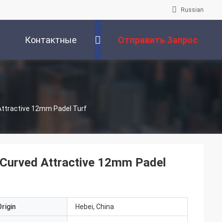
Russian
Контактные
Отправить Запрос
Данные
d Attractive 12mm Padel Turf
le Curved Attractive 12mm Padel
rigin
Hebei, China