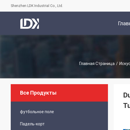
Shenzhen LDK Industrial Co., Ltd.
Глав
Стран
Главная Страница
/
Иску
Все Продукты
Du
Tu
футбольное поле
Падель-корт