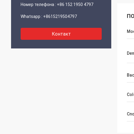
Номер телефона :
+86 152 1950 4797
ПО
Whatsapp :
+8615219504797
Mod
Контакт
Den
Bac
Col
Сп