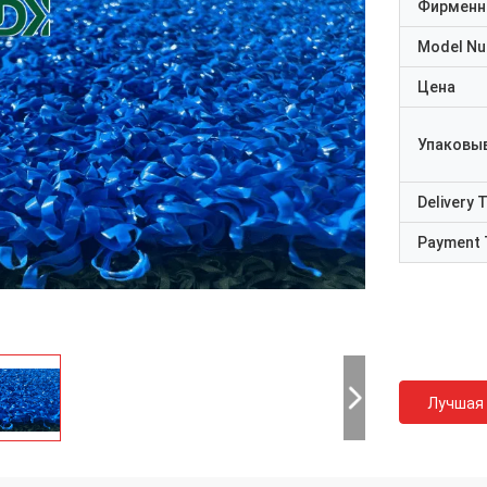
Фирменн
Model N
Цена
Упаковы
Delivery 
Payment 
Лучшая