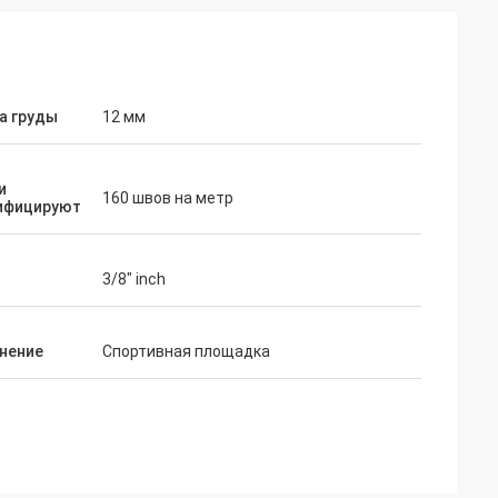
а груды
12 мм
и
160 швов на метр
ифицируют
3/8" inch
нение
Спортивная площадка