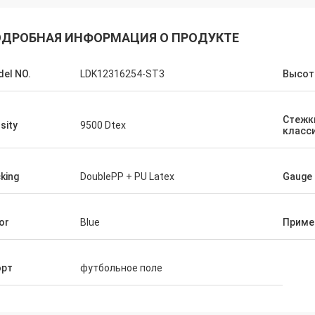
ДРОБНАЯ ИНФОРМАЦИЯ О ПРОДУКТЕ
el NO.
LDK12316254-ST3
Высот
Стежк
sity
9500 Dtex
класс
king
DoublePP + PU Latex
Gauge
or
Blue
Приме
орт
футбольное поле