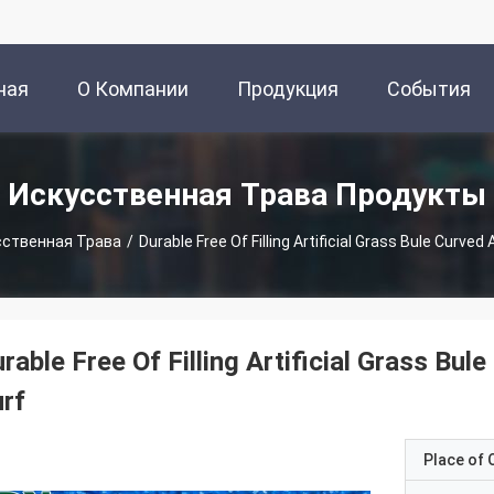
ная
О Компании
Продукция
События
ица
Искусственная Трава Продукты
сственная Трава
/
Durable Free Of Filling Artificial Grass Bule Curve
rable Free Of Filling Artificial Grass Bu
rf
Place of O