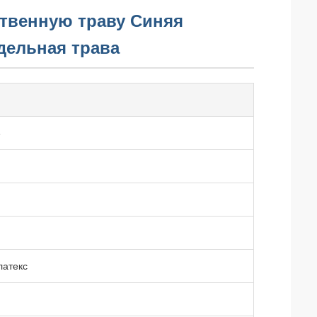
твенную траву Синяя
дельная трава
3
латекс