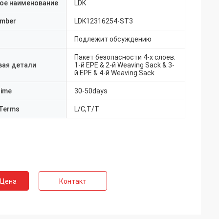
ое наименование
LDK
umber
LDK12316254-ST3
Подлежит обсуждению
Пакет безопасности 4-х слоев:
вая детали
1-й EPE & 2-й Weaving Sack & 3-
й EPE & 4-й Weaving Sack
Time
30-50days
Terms
L/C,T/T
 Цена
Контакт