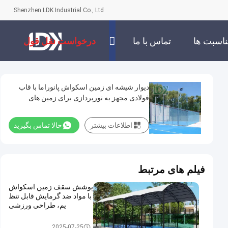
Shenzhen LDK Industrial Co., Ltd.
اسبت ها
تماس با ما
درخواست نقل قول
دیوار شیشه ای زمین اسکواش پانوراما با قاب
فولادی مجهز به نورپردازی برای زمین های
اسکواش در فضای باز
اطلاعات بیشتر
حالا تماس بگیرید
فیلم های مرتبط
پوشش سقف زمین اسکواش
با مواد ضد گرمایش قابل تنظ
یم، طراحی ورزشی
زمین اسکواش
2025-07-25