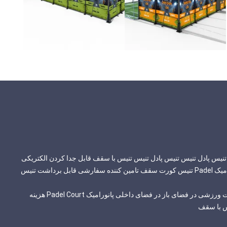
کیفیت بالا در فضای باز پانورامیک Padel تنیس کورت سقف تامین کننده سفارشی قابل برداشت تنیس
اندازه سفارشی LDK تجهیزات ورزشی در فضای باز در فضای داخلی پانورامیک Padel Court هزینه