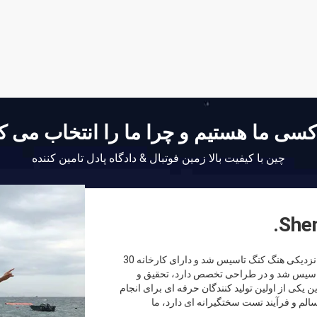
سی ما هستیم و چرا ما را انتخاب می ک
چین با کیفیت بالا زمین فوتبال & دادگاه پادل تامین کننده
Shen
SHENZHEN LDK INDUSTRIAL CO., LTDدر شهر زیبای شنژن در نزدیکی هنگ کنگ تاسیس شد و دارای کارخانه 30
 متر مربع در ساحل دریای بوهای بود.کارخانه در سال 1981 تاسیس شد و در طراحی تخصص دارد، تحقیق و
 فروش و خدمات تجهیزات ورزشی برای 43 سال. این یکی از اولین تولید کنندگان حرفه ای برای انجام
 LKD INDUSTRIAL روش فروش سالم و فرآیند تست سختگیرانه ای دارد، ما