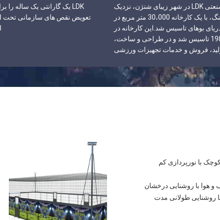
شرکت صنعتی LDK در شهر زیبای شنژن، نزدیک
LDK یک گارانتی یک ساله را ب
به هنگ کنگ، با یک کارخانه 30،000 متر مربع در
تعویض نقص های سازمانی تحت اس
یای بوهای تاسیس شد.این کارخانه در
ا
سال 1981 تاسیس شد و در طراحی و ساخت،
لید، فروش و خدمات تجهیزات ورزشی
برای بیش از 40 سال. این یکی از اولین تولید
حرفه ای در صنعت تجهیزات ورزشی در
چین است.
ات فوتبال کوچک با نورپردازی کم