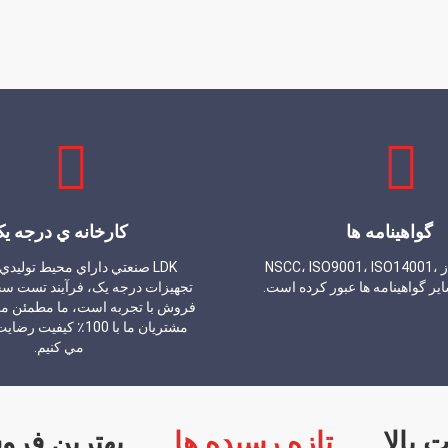
گواهینامه ها
کارخانه ي درجه ي
کارخانه ما از NSCC، ISO9001، ISO14001،
LDK صنعتي داراي محيط توليد
تجهیزات درجه يک، فرآیند تست س
فروش با تجربه است، ما مطمئن مي
مشتریان ما با 100٪ کیف
مي کنيم.
 بالا
تازه رسیده ها
بهترین فرو