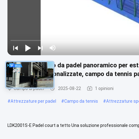
Costo del campo da padel panoramico per este
dimensioni personalizzate, campo da tennis pa
Campo di padel
2025-08-22
1 opinioni
#
Attrezzature per padel
#
Campo da tennis
#
Attrezzature sp
LDK2001S-E Padel court a tetto Una soluzione professionale compl
di vetro temperato di 12 mm e maglie di acciaio da 4,0 mm.combina