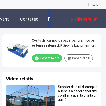
Italian
venti
Contattici
Richiedere Un
Preventivo
Costo del campo da padel panoramico per
esterni e interni LDK Sports Equipment di
dimensioni personalizzate, campo da
tennis paddle portatile con tetto
Contatto ora
Impari di più
Video relativi
Supplier di tetti di campi d
a tennis a padel panorami
co all'aria aperta di alta q
ualità