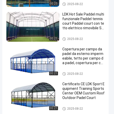
Campo di padel
00:25
2025-08-22
LDK Hot Sale Paddel multi
funzionale Paddel tennis
court Paddel court con te
tto elettrico rimovibile Su
per Paddel court panora
mica
Campo di padel
00:21
2025-08-22
Copertura per campo da
padel da esterno imperm
eabile, tetto per campo d
a padel, copertura per ca
mpo da padel
Campo di padel
00:21
2025-08-22
Certificato CE LDK Sport E
quipment Training Sports
Center OEM Custom Roof
Outdoor Padel Court
Campo di padel
00:21
2025-08-22