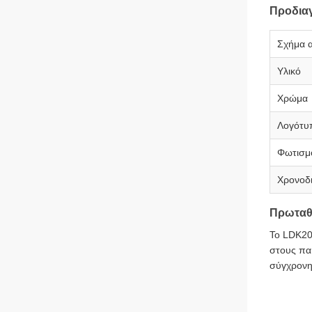
Προδια
Σχήμα α
Υλικό
Χρώμα
Λογότυ
Φωτισμ
Χρονοδ
Πρωταθλ
Το LDK20
στους πα
σύγχρονη 