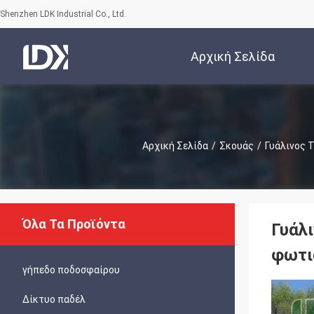
Shenzhen LDK Industrial Co., Ltd.
Αρχική Σελίδα
Αρχική Σελίδα
/
Σκουάς
/
Γυάλινος 
Όλα Τα Προϊόντα
Γυάλ
φωτι
γήπεδο ποδοσφαίρου
Δίκτυο παδέλ