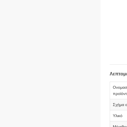
Λεπτομ
Ονομασ
προϊόν
Σχήμα α
Υλικό
Μέγεθο