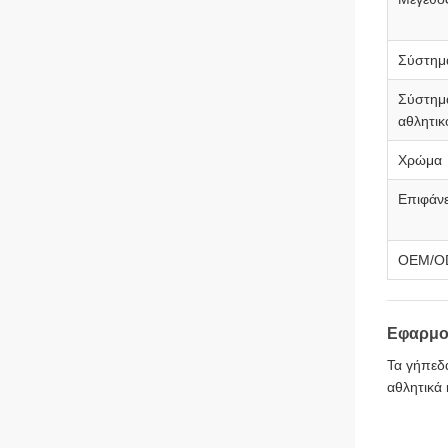
Σύστημ
Σύστημ
αθλητικ
Χρώμα
Επιφάνε
OEM/O
Εφαρμο
Τα γήπεδα
αθλητικά 