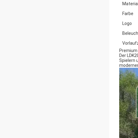
Materia
Farbe
Logo
Beleuc
Vorlauf
Premium 
Der LDK2
Spielern 
moderner 