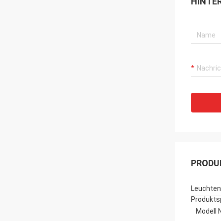
HINTE
PRODU
Leuchten
Produkts
Modell N