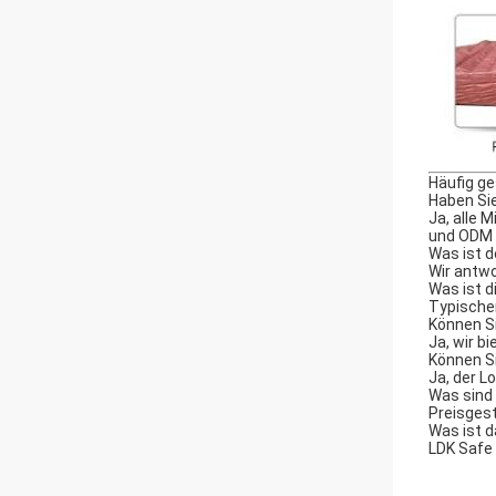
Häufig ge
Haben Sie
Ja, alle 
und ODM 
Was ist d
Wir antwo
Was ist d
Typischer
Können S
Ja, wir b
Können S
Ja, der L
Was sind
Preisgest
Was ist 
LDK Safe 