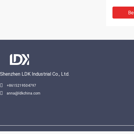
Be
Shenzhen LDK Industrial Co., Ltd.
+8615219504797
anna@ldkchina.com
Ästhetik S
Court Vol
Sport Trai
Be
China Gut Qualität Fuß