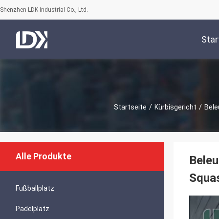
Shenzhen LDK Industrial Co., Ltd.
Star
Startseite
/
Kürbisgericht
/
Bele
Alle Produkte
Bele
Squa
Fußballplatz
Padelplatz