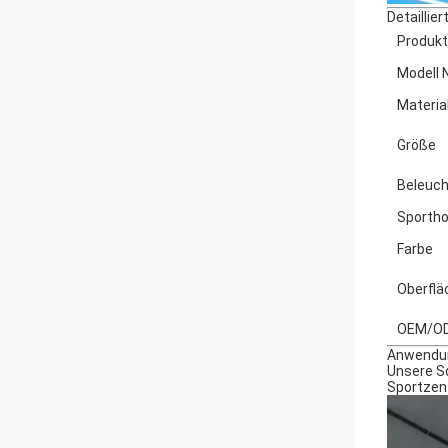
Detaillie
Produk
Modell N
Materia
Größe
Beleuc
Sporth
Farbe
Oberflä
OEM/O
Anwendu
Unsere Sq
Sportzent