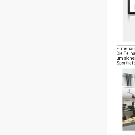
Firmenau
Die Teiln
um siche
Sportlief