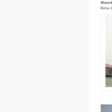
Shenz
Bohai Z