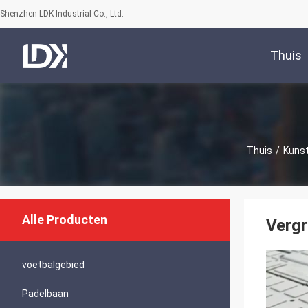
Shenzhen LDK Industrial Co., Ltd.
Thuis
Thuis
/
Kuns
Alle Producten
Vergr
voetbalgebied
Padelbaan