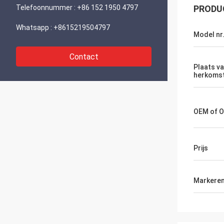
Telefoonnummer :
+86 152 1950 4797
PRODU
Whatsapp :
+8615219504797
Model nr
Contact
Plaats v
herkoms
OEM of 
Prijs
Markere