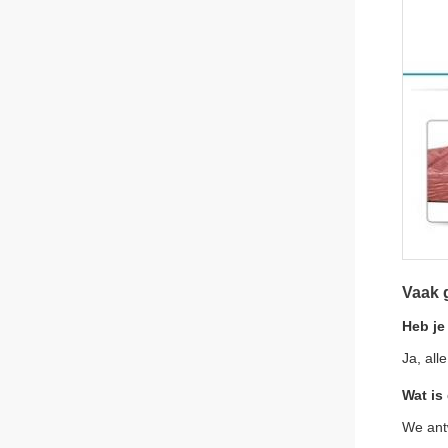
Vaak 
Heb je
Ja, all
Wat is
We ant