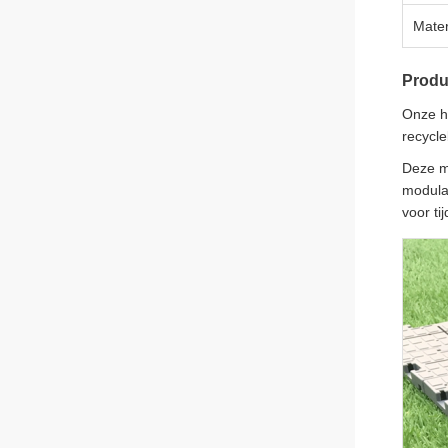
Mater
Produ
Onze h
recycle
Deze mi
modulai
voor ti