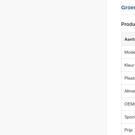
Groe
Produ
Aant
Model
Kleur
Plaat
Afmet
OEM
Sport
Prijs