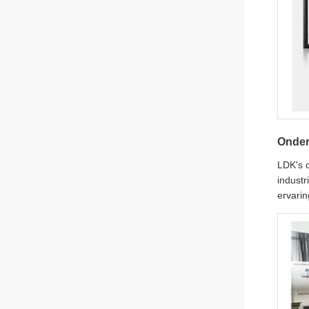
Onder
LDK's d
industr
ervarin