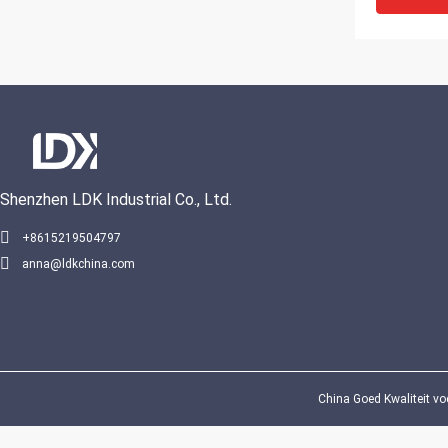
Shenzhen LDK Industrial Co., Ltd.
+8615219504797
anna@ldkchina.com
Bes
China Goed Kwaliteit vo