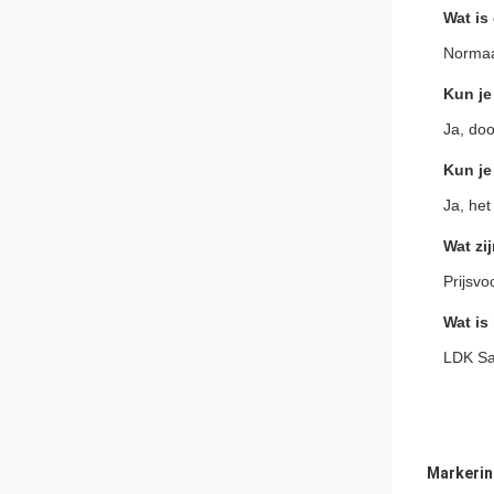
Wat is
Normaa
Kun je
Ja, doo
Kun je
Ja, het
Wat zi
Prijsv
Wat is
LDK Saf
Markerin