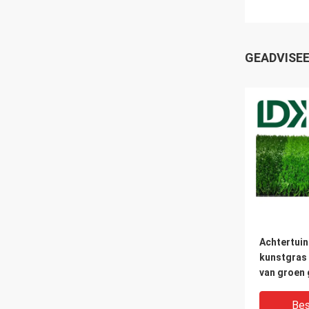
GEADVISE
Achtertuin
kunstgras 
van groen 
deurmat
Bes