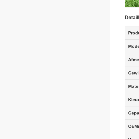
Detail
Prod
Model
Afme
Gewi
Mater
Kleu
Gepa
OEM