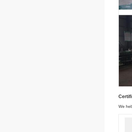
Certi
We heb