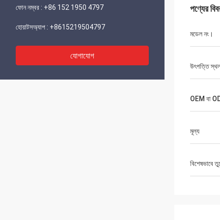
ফোন নম্বর :
+86 152 1950 4797
পণ্যের বিব
হোয়াটসঅ্যাপ :
+8615219504797
মডেল নং।
যোগাযোগ
উৎপত্তি স্থ
OEM বা O
মূল্য
বিশেষভাবে তু