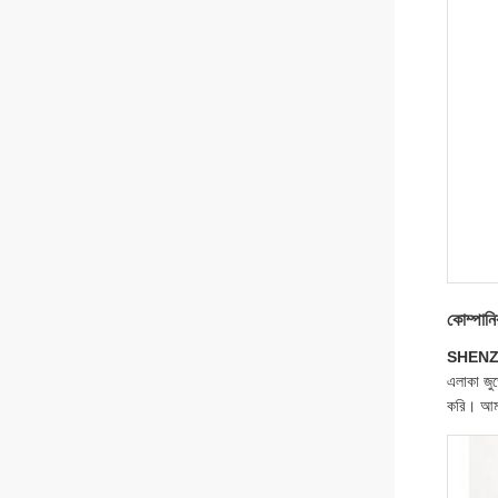
কোম্পান
SHENZ
এলাকা জুড়
করি। আমরা