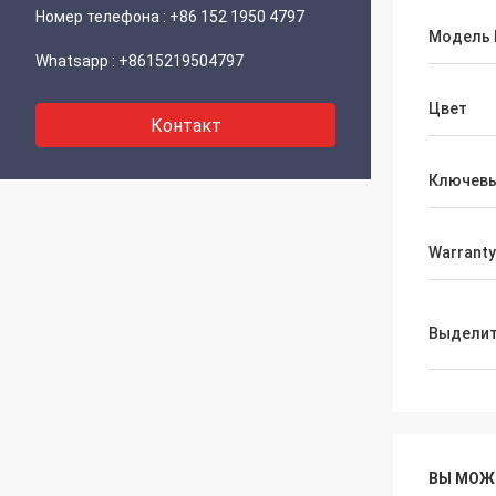
Номер телефона :
+86 152 1950 4797
Модель 
Whatsapp :
+8615219504797
Цвет
Контакт
Ключевы
Warranty
Выдели
ВЫ МОЖ