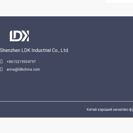
Shenzhen LDK Industrial Co., Ltd.
VIDEO
+8615219504797
anna@ldkchina.com
Лучш
Китай хороший качество футб