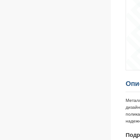
Опи
Металл
дизайн
полика
надежн
Подр