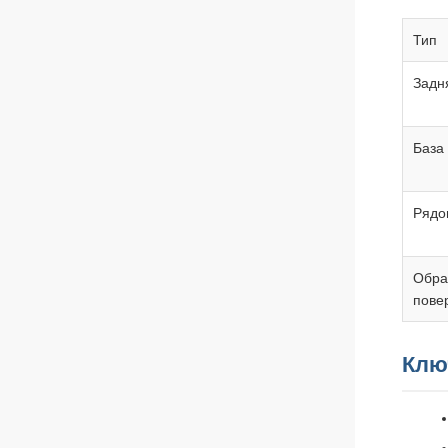
Тип
Задн
База
Рядо
Обра
пове
Клю