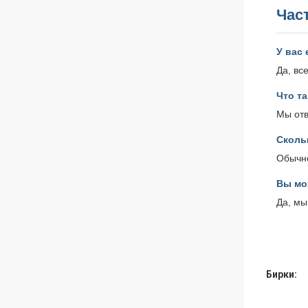
Час
У вас
Да, вс
Что т
Мы отв
Сколь
Обычно
Вы мо
Да, мы
Бирки: