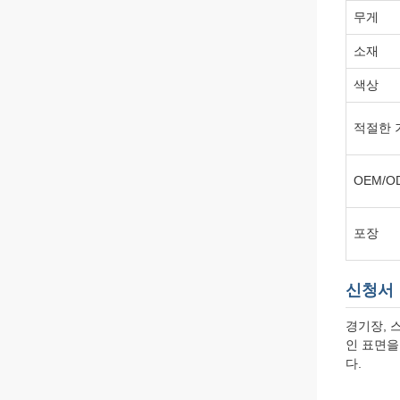
무게
소재
색상
적절한 
OEM/O
포장
신청서
경기장, 
인 표면을
다.