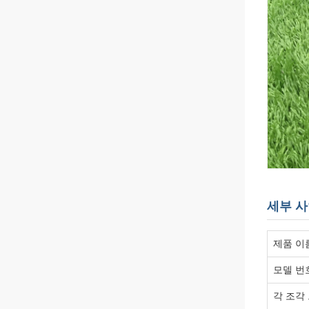
세부 
제품 이
모델 번
각 조각