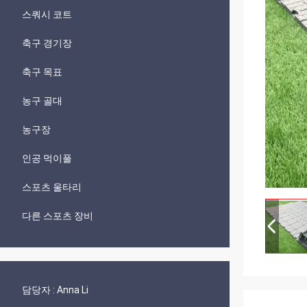
스쿼시 코트
축구 경기장
축구 목표
농구 골대
농구장
인공 먹이풀
스포츠 울타리
다른 스포츠 장비
담당자 :
Anna Li