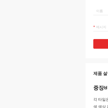
제품 설
중장비
각 타일은
색 색상