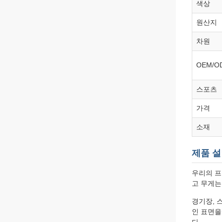
색상
원산지
차원
OEM/O
스포츠
가격
소재
제품 
우리의 프
고 무게는
경기장, 
인 표면을