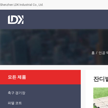
Shenzhen LDK Industrial Co., Ltd.
홈
/
인공 
모든 제품
잔디밭
축구 경기장
파델 코트