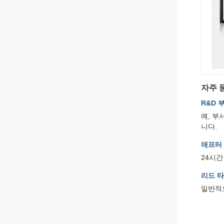
자주 
R&D 
예, 부
니다.
애프터
24시간
리드 
일반적으