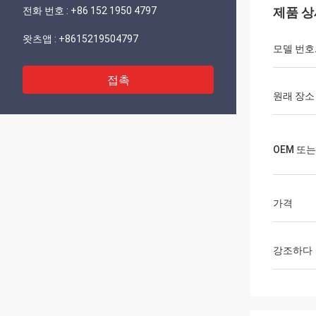
전화 번호 :
+86 152 1950 4797
제품 상
왓츠앱 :
+8615219504797
모델 번호
접촉
원래 장소
OEM 또는
가격
강조하다