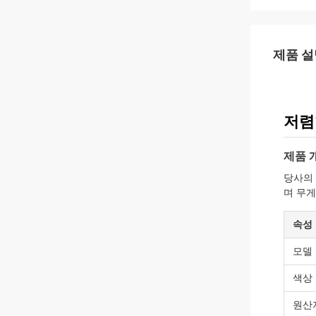
제품 설
저렴
제품 
당사의 
며 무게
속성
모델
색상
원산