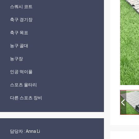
스쿼시 코트
축구 경기장
축구 목표
농구 골대
농구장
인공 먹이풀
스포츠 울타리
다른 스포츠 장비
담당자 :
Anna Li