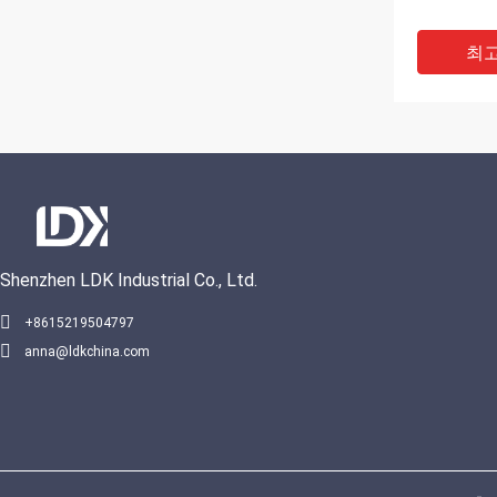
최고
Shenzhen LDK Industrial Co., Ltd.
+8615219504797
anna@ldkchina.com
최고