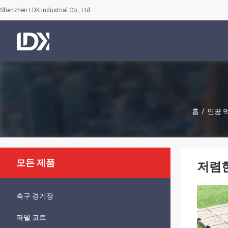
Shenzhen LDK Industrial Co., Ltd.
홈
/
인공 
모든 제품
저렴한
축구 경기장
파델 코트