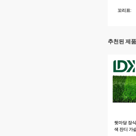
꼬리표:
추천된 제
뒷마당 장식
색 잔디 가