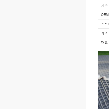
치수
OEM
스포
가격
재료