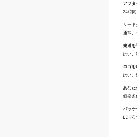
アフタ
24時
リード
通常、
発送を
はい、
ロゴを
はい、
あなた
価格条
パッケ
LDK