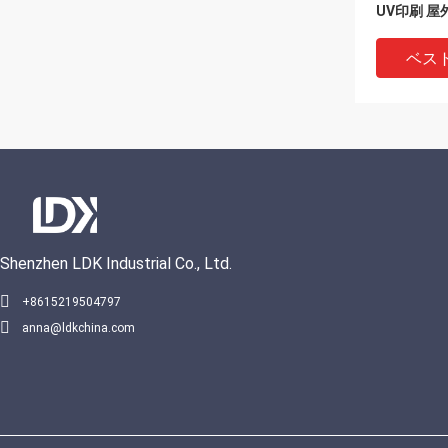
UV印刷 屋
にインスト
ベス
Shenzhen LDK Industrial Co., Ltd.
VIDEO
+8615219504797
anna@ldkchina.com
業務用グレ
ボールフロ
オプション
グ ヘビー
ックルボー
ベス