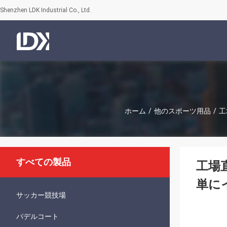
Shenzhen LDK Industrial Co., Ltd.
ホーム
/
他のスポーツ用品
/
工
すべての製品
工場
単に
サッカー競技場
パデルコート