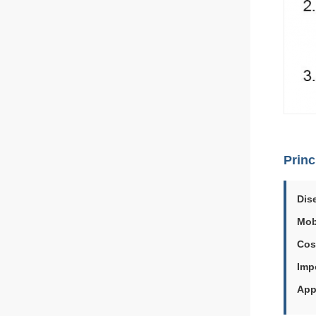
Princ
Dis
Mobi
Cos
Imp
App