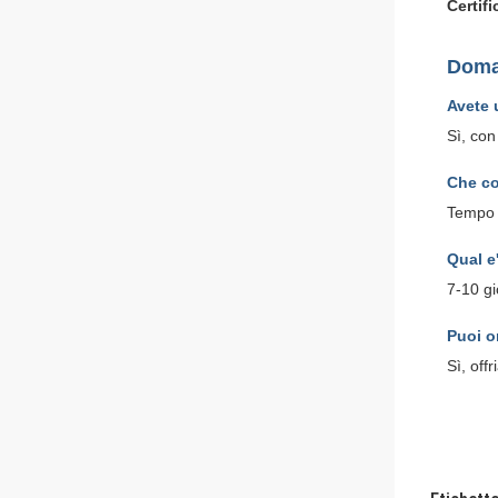
Certifi
Doma
Avete 
Sì, con
Che co
Tempo d
Qual e
7-10 gi
Puoi o
Sì, off