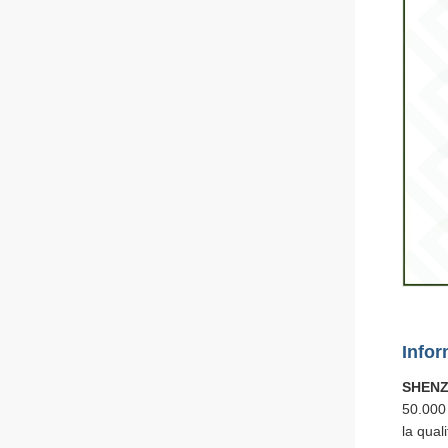
Infor
SHENZ
50.000 
la quali