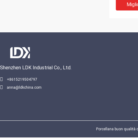
Migli
Shenzhen LDK Industrial Co., Ltd.
VIDEO
+8615219504797
anna@ldkchina.com
Migli
Porcellana buon qualità c