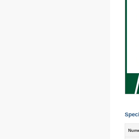
Speci
Nume