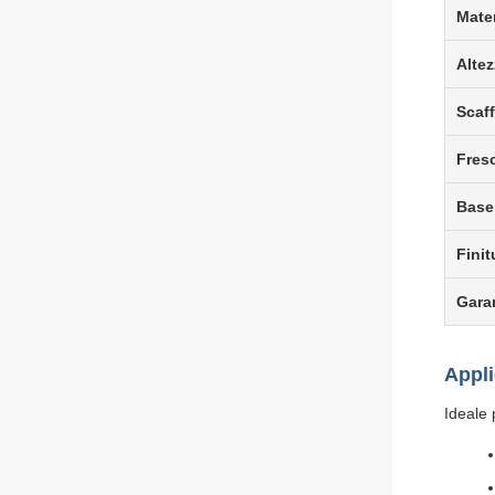
Mater
Altez
Scaff
Fres
Base
Finit
Gara
Appli
Ideale 