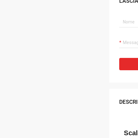
LASCI
DESCRI
Scal