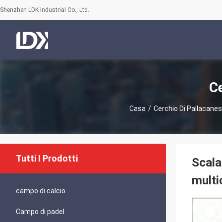
Shenzhen LDK Industrial Co., Ltd.
Ce
Casa
/
Cerchio Di Pallacanes
Tutti I Prodotti
Scala
multi
campo di calcio
Campo di padel