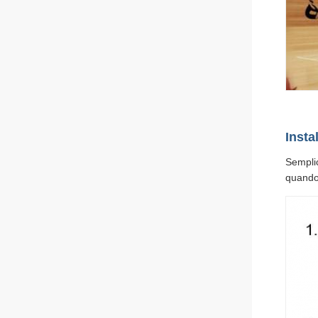
Insta
Sempli
quando