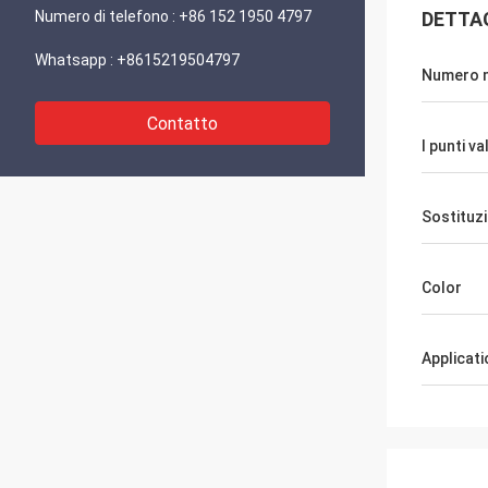
Numero di telefono :
+86 152 1950 4797
DETTA
Whatsapp :
+8615219504797
Numero 
Contatto
I punti v
Sostituz
Color
Applicati