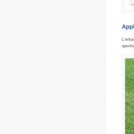
Appl
L'erba
sporti