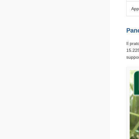
App
Pan
Il pra
15.225
suppor