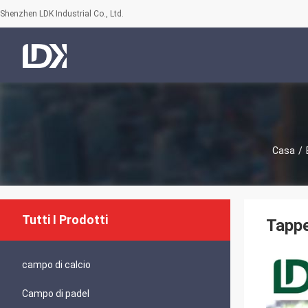
Shenzhen LDK Industrial Co., Ltd.
Casa
/
Tutti I Prodotti
Tappe
campo di calcio
Campo di padel