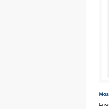
Most
La par