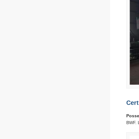
Cert
Posse
BWF. L