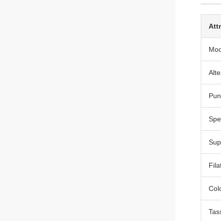
Att
Mod
Alte
Pun
Spe
Sup
Fila
Col
Tas