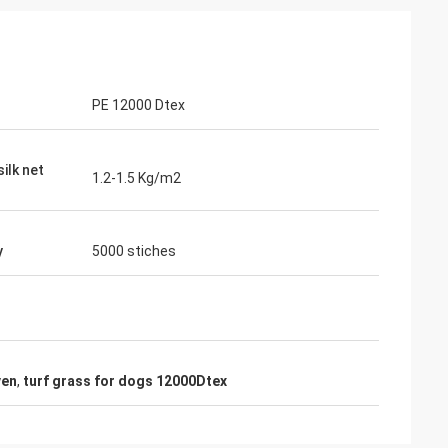
PE 12000 Dtex
ilk net
1.2-1.5 Kg/m2
y
5000 stiches
ven
,
turf grass for dogs 12000Dtex