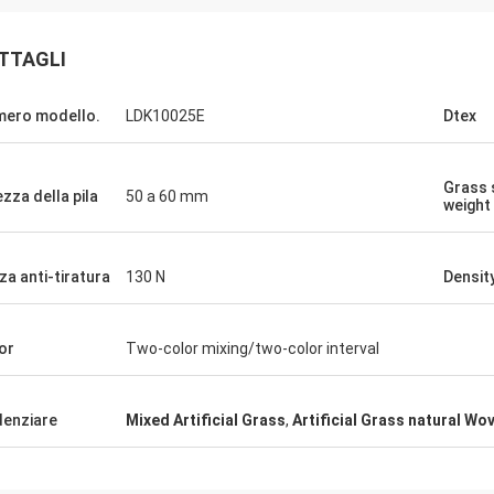
TTAGLI
ero modello.
LDK10025E
Dtex
Grass s
ezza della pila
50 a 60 mm
weight
za anti-tiratura
130 N
Densit
or
Two-color mixing/two-color interval
denziare
Mixed Artificial Grass
,
Artificial Grass natural Wo