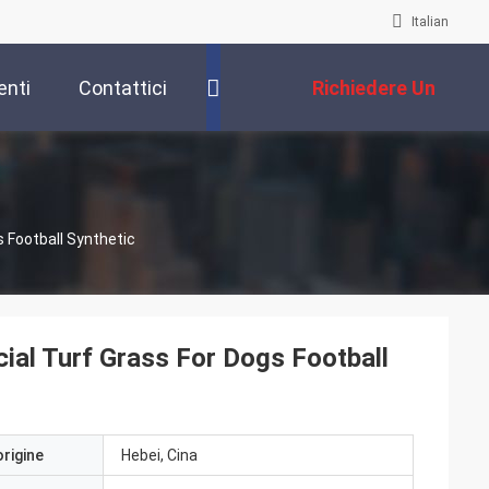
Italian
enti
Contattici
Richiedere Un
Preventivo
s Football Synthetic
cial Turf Grass For Dogs Football
origine
Hebei, Cina