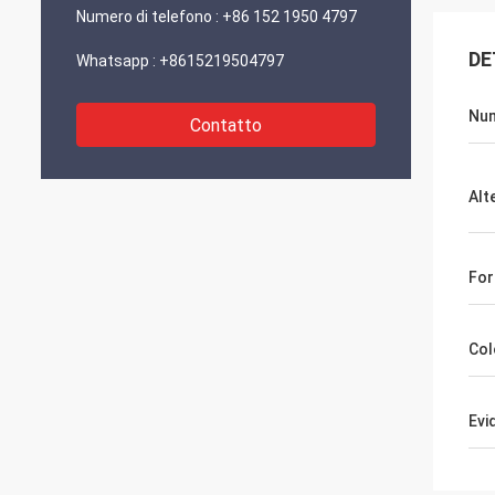
Numero di telefono :
+86 152 1950 4797
DE
Whatsapp :
+8615219504797
Num
Contatto
Alt
For
Col
Evi