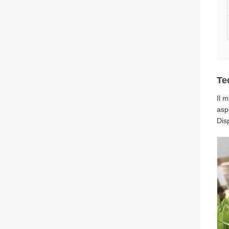
Te
Il 
asp
Disp