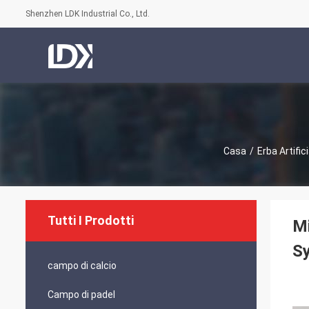
Shenzhen LDK Industrial Co., Ltd.
Casa
/
Erba Artific
Tutti I Prodotti
Mi
Sy
campo di calcio
Campo di padel