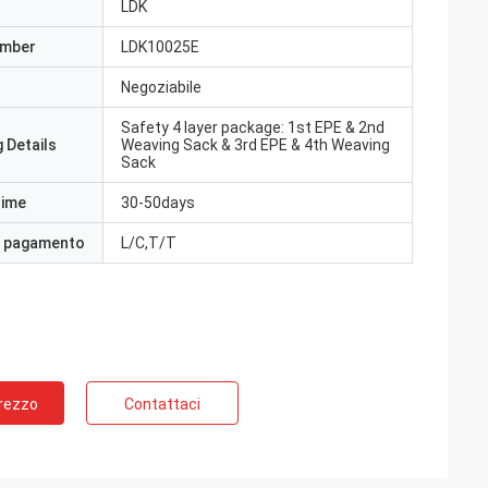
LDK
umber
LDK10025E
Negoziabile
Safety 4 layer package: 1st EPE & 2nd
 Details
Weaving Sack & 3rd EPE & 4th Weaving
Sack
Time
30-50days
i pagamento
L/C,T/T
Prezzo
Contattaci