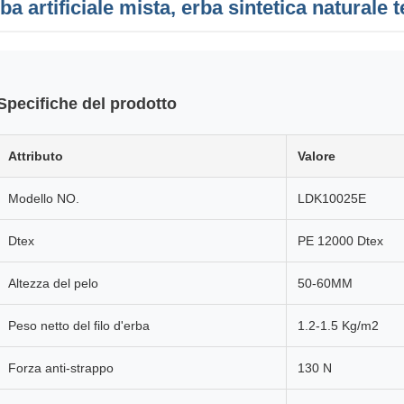
ba artificiale mista, erba sintetica naturale t
Specifiche del prodotto
Attributo
Valore
Modello NO.
LDK10025E
Dtex
PE 12000 Dtex
Altezza del pelo
50-60MM
Peso netto del filo d'erba
1.2-1.5 Kg/m2
Forza anti-strappo
130 N