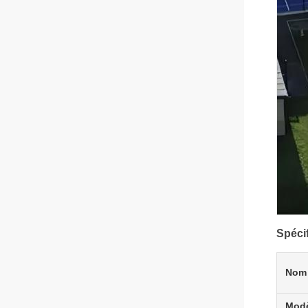
Spéci
Nom 
Modè