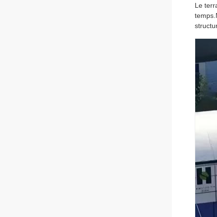
Le terr
temps.M
structur