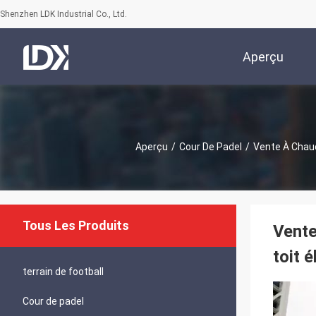
Shenzhen LDK Industrial Co., Ltd.
Aperçu
Aperçu
/
Cour De Padel
/
Vente À Chaud
Tous Les Produits
Vente
toit 
terrain de football
Cour de padel