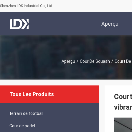
Shenzhen LDK Industrial Co., Ltd.
Aperçu
Aperçu
/
Cour De Squash
/
Court De
Tous Les Produits
Court
vibra
terrain de football
Cour de padel