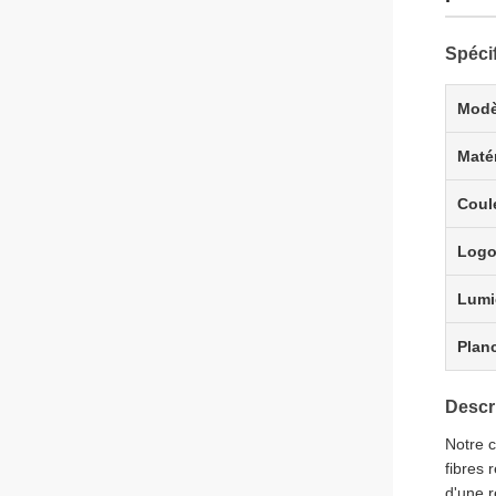
Spécif
Modè
Maté
Coul
Log
Lumi
Plan
Descr
Notre c
fibres 
d'une r