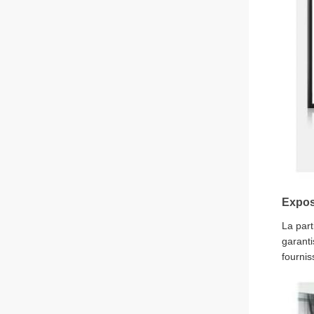
Exposi
La part
garanti
fournis