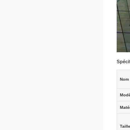
Spécif
Nom 
Modè
Maté
Taill