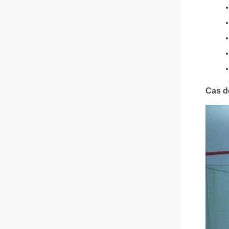
Cas d