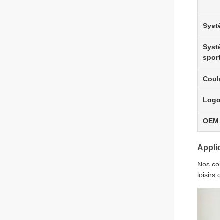
Syst
Syst
sport
Coul
Log
OEM
Appli
Nos cou
loisirs