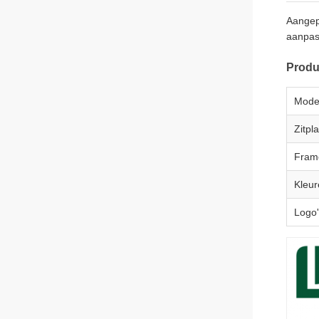
Aangepa
aanpas
Produ
Model
Zitpl
Fram
Kleur
Logo'