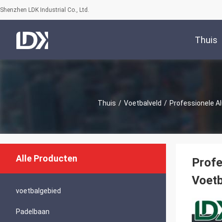
Shenzhen LDK Industrial Co., Ltd.
Thuis
Thuis
/
Voetbalveld
/
Professionele A
Alle Producten
Profe
Voetb
voetbalgebied
Padelbaan