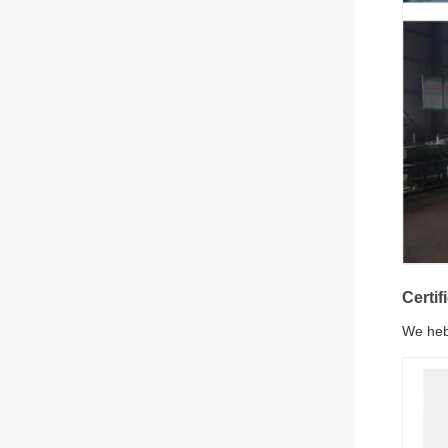
Certi
We heb