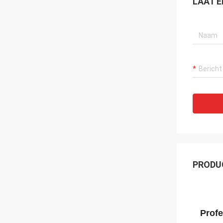
LAAT E
PRODU
Profe