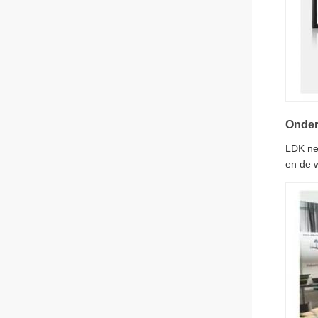
Onder
LDK nee
en de w