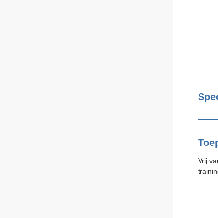
Spec
Toe
Vrij v
traini