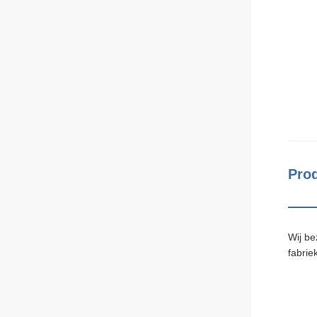
Prod
Wij be
fabrie