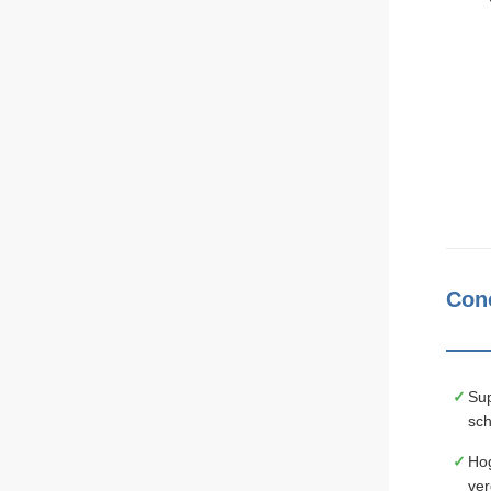
Con
Sup
sch
Hog
ver