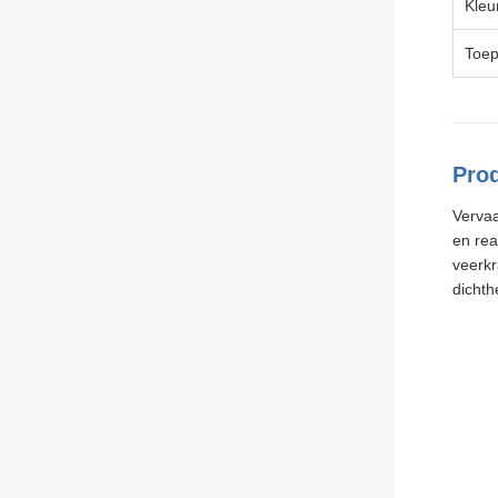
Kleu
Toep
Pro
Verva
en rea
veerkr
dichth