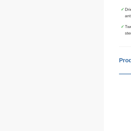
Dri
ant
Twe
ste
Prod