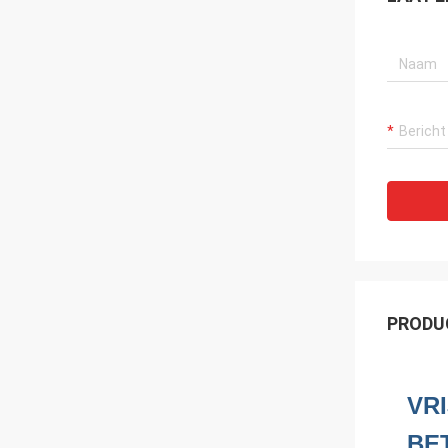
PRODU
VR
BE