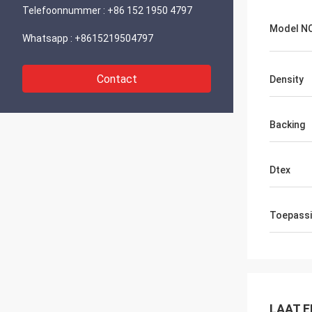
Telefoonnummer :
+86 152 1950 4797
Model NO
Whatsapp :
+8615219504797
Contact
Density
Backing
Dtex
Toepass
LAAT E