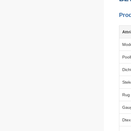
Prod
Attr
Mode
Pool
Dich
Stek
Rug
Gau
Dtex