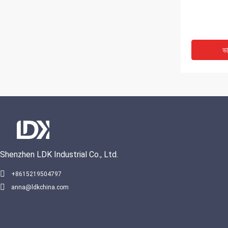
ভ
Shenzhen LDK Industrial Co., Ltd.
+8615219504797
anna@ldkchina.com