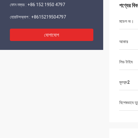
ফোন নম্বর :
+86 152 1950 4797
পণ্যের বিব
হোয়াটসঅ্যাপ :
+8615219504797
মডেল নং।
যোগাযোগ
আকার
লিড টাইম
মূলশব্দ2
বিশেষভাবে তু