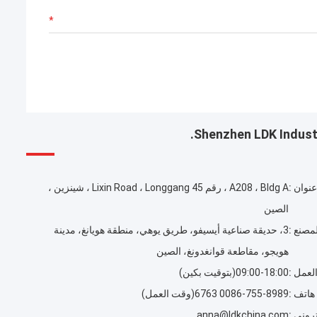
Shenzhen LDK Industri
عنوان :
A208 ، Bldg A ، رقم 45 Lixin Road ، Longgang ، شينزين ،
الصين
مصنع :
3، حديقة صناعية أيسيفو، طريق يوهي، منطقة هويانغ، مدينة
هويجو، مقاطعة قوانغدونغ، الصين
لعمل :
09:00-18:00(بتوقيت بكين)
هاتف :
0086-755-8989 6763(وقت العمل)
تروني :
anna@ldkchina.com