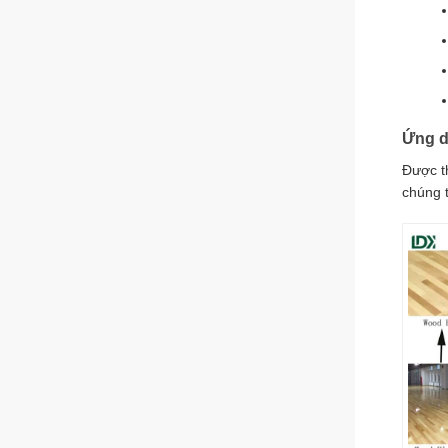
Ứng 
Được t
chúng t