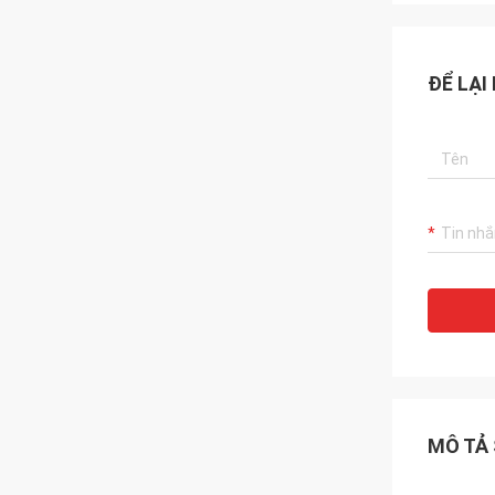
ĐỂ LẠI
MÔ TẢ