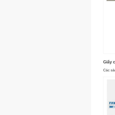
Giấy 
Các sả