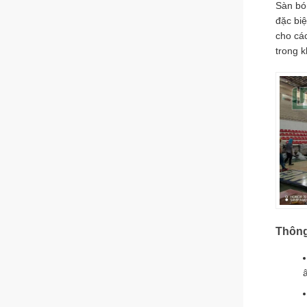
Sàn bó
đặc bi
cho các
trong k
Thông