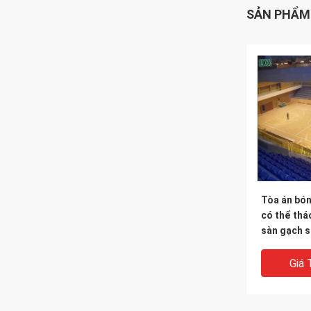
SẢN PHẨM
Tòa án bón
có thể thá
sàn gạch s
thao sân s
Giá 