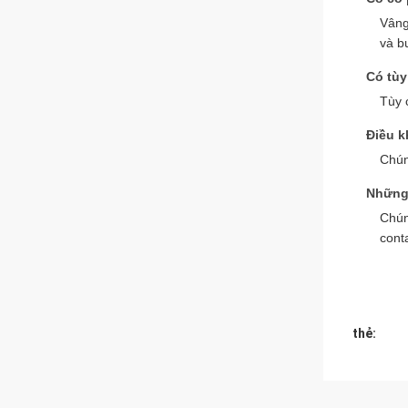
Vâng
và bư
Có tùy
Tùy 
Điều k
Chún
Những 
Chún
cont
thẻ: