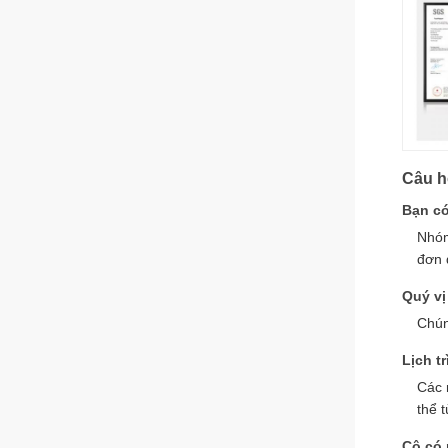
Câu h
Bạn có
Nhóm
đơn 
Quý vị
Chún
Lịch t
Các 
thể 
Cô có 