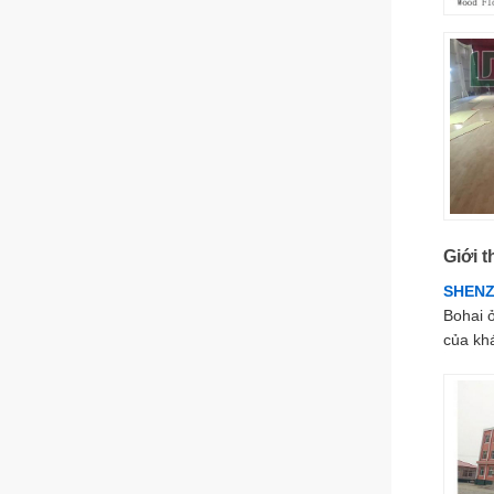
Giới t
SHENZ
Bohai ở
của kh