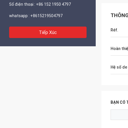
Số điện thoại :
+86 152 1950 4797
THÔNG 
whatsapp :
+8615219504797
Réf.
Tiếp Xúc
Hoàn thi
Hệ số de
BẠN CÓ 