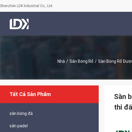
Shenzhen LDK Industrial Co., Ltd.
Nhà
/
Sân Bóng Rổ
/
Sàn Bóng Rổ Được
Tất Cả Sản Phẩm
Sàn b
thi đ
sân bóng đá
sân padel