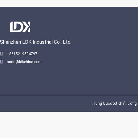
Shenzhen LDK Industrial Co., Ltd.
VIDEO
+8615219504797
anna@ldkchina.com
Sàn bóng 
nhận FIBA 
phong chu
nhà thi đấ
thể dục tr
Giá 
Trung Quốc tốt chất lượng s