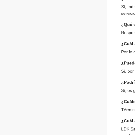
Sí, to
servici
¿Qué e
Respond
¿Cuál 
Por lo 
¿Puede
Sí, por
¿Podrí
Sí, es 
¿Cuále
Términ
¿Cuál 
LDK Sa