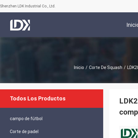
Shenzhen LDK Industrial Co., Ltd.
Inici
Inicio
/
Corte De Squash
/
LDK20
Todos Los Productos
LDK20
compe
campo de fútbol
Corte de padel