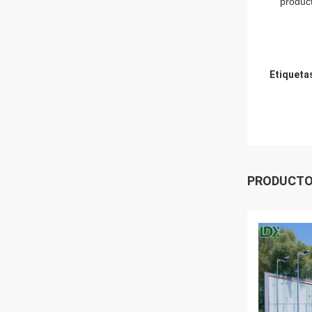
product
Etiqueta
PRODUCTO