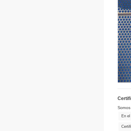
Certif
Somos 
En el
Certi