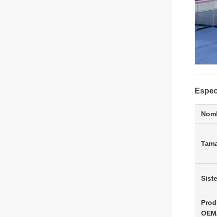
Espec
Nomb
Tam
Sist
Prod
OEM