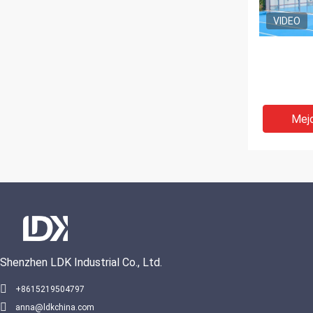
VIDEO
Mejo
Shenzhen LDK Industrial Co., Ltd.
+8615219504797
anna@ldkchina.com