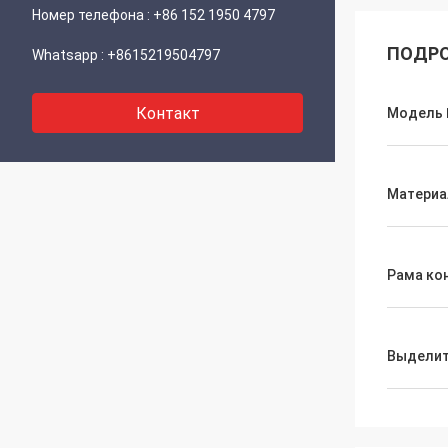
Номер телефона :
+86 152 1950 4797
ПОДРО
Whatsapp :
+8615219504797
Контакт
Модель
Материа
Рама ко
Выдели