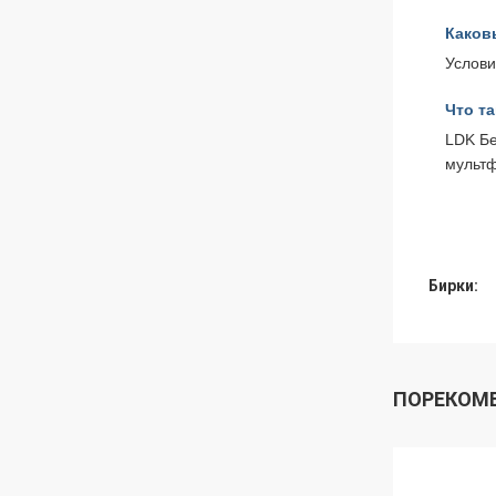
Каков
Услови
Что та
LDK Бе
мультф
Бирки:
ПОРЕКОМ