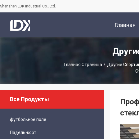
Shenzhen LDK Industrial Co., Ltd.
Главная
Други
Страница
Главная Страница
/
Другие Спорти
С
Все Продукты
Проф
стек
футбольное поле
Падель-корт