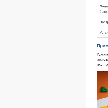
Функ
безо
Наст
Уста
Прим
Идеаль
приклю
начина