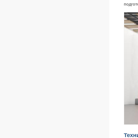
подгот
Техн