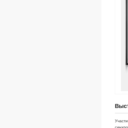
Выс
Участи
синхро