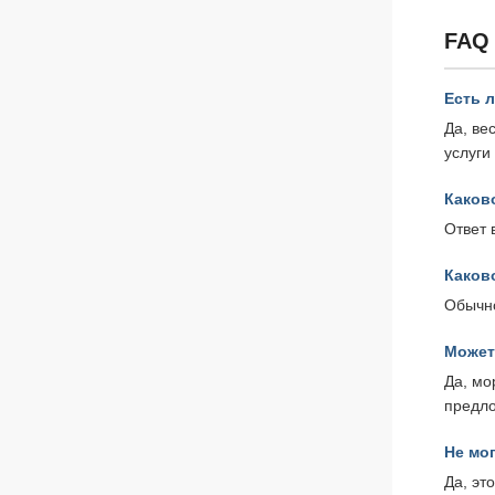
FAQ
Есть 
Да, ве
услуги
Каков
Ответ 
Каков
Обычно
Может
Да, мо
предло
Не мо
Да, эт