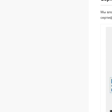
Мы вла
сертиф