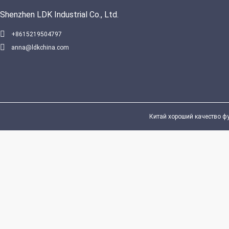
Shenzhen LDK Industrial Co., Ltd.
VIDEO
+8615219504797
anna@ldkchina.com
Коммерче
подстилк
пиклебола
вариантов
тяжелой з
Лучш
подстилк
Китай хороший качество футб
пиклебол