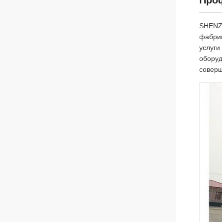
Про
SHENZH
фабрик
услуги
оборуд
соверш