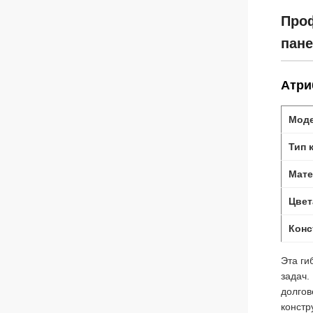
Проф
пане
Атри
Мод
Тип 
Мате
Цвет
Конс
Эта ги
задач.
долгов
констр