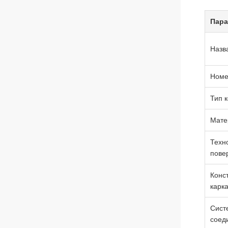
Пара
Назв
Номе
Тип 
Мате
Техн
пове
Конс
карк
Сист
соед