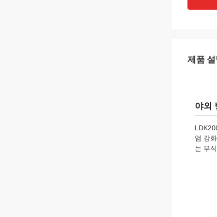
제품 설
야외 
LDK2
엄 강화
는 부