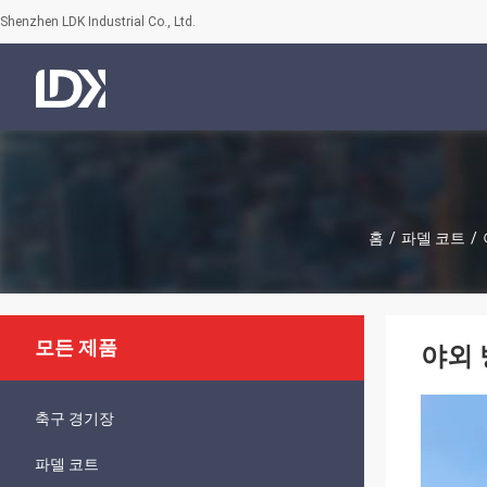
Shenzhen LDK Industrial Co., Ltd.
홈
/
파델 코트
/
모든 제품
야외 
축구 경기장
파델 코트