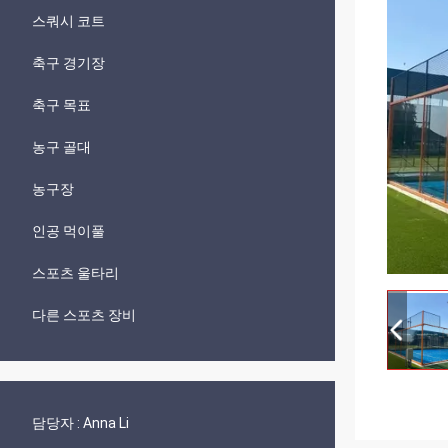
스쿼시 코트
축구 경기장
축구 목표
농구 골대
농구장
인공 먹이풀
스포츠 울타리
다른 스포츠 장비
담당자 :
Anna Li