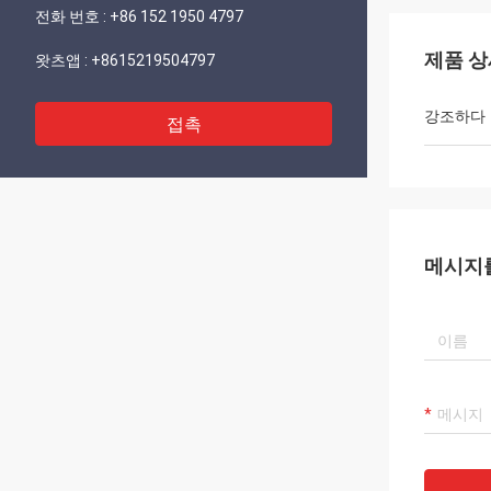
전화 번호 :
+86 152 1950 4797
제품 상
왓츠앱 :
+8615219504797
강조하다
접촉
메시지