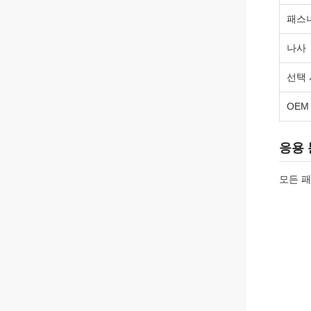
패스
나사
선택
OEM
응용
모든 패