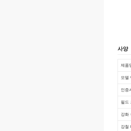
사양
제품
모델
인증
필드
강화
강철