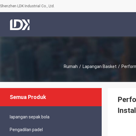
Shenzhen LDK Industrial Co., Ltd.
Rumah
/
Lapangan Basket
/
Perform
Semua Produk
Perfo
Insta
lapangan sepak bola
Pengadilan padel