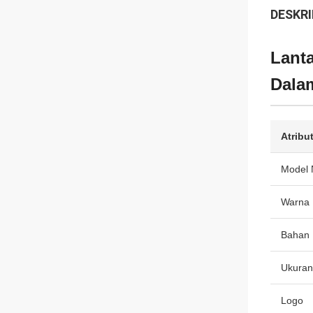
DESKRI
Lanta
Dala
Atribu
Model 
Warna
Bahan
Ukuran
Logo