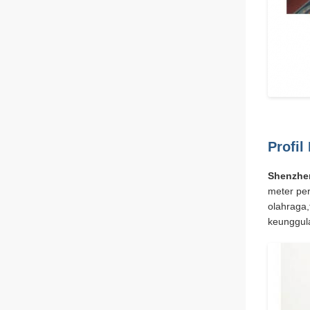
Profil
Shenzhe
meter per
olahraga,
keunggul