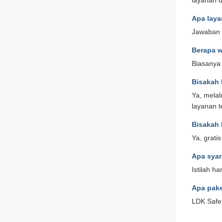
layanan d
Apa laya
Jawaban d
Berapa 
Biasanya 
Bisakah 
Ya, melal
layanan t
Bisakah 
Ya, grati
Apa sya
Istilah h
Apa pak
LDK Safe 