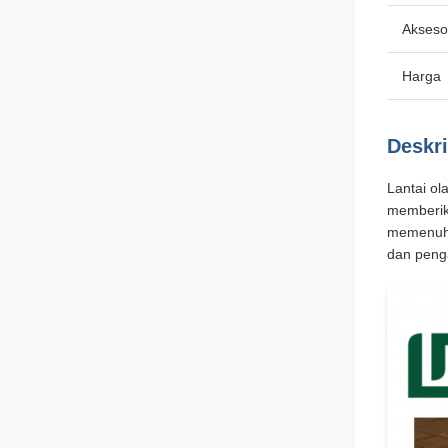
Akseso
Harga
Deskr
Lantai ol
memberika
memenuhi 
dan penga