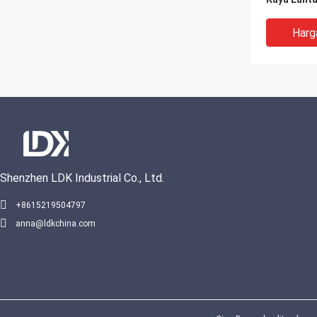
Sistem La
Olahraga 
Harg
Shenzhen LDK Industrial Co., Ltd.
VIDEO
+8615219504797
anna@ldkchina.com
Lantai lap
bersertifik
Permukaan
profesiona
Indoor & 
Harg