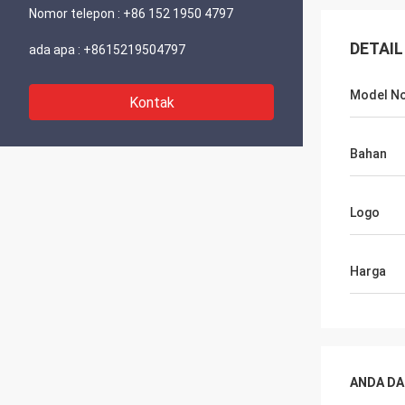
Nomor telepon :
+86 152 1950 4797
DETAIL
ada apa :
+8615219504797
Model No
Kontak
Bahan
Logo
Harga
ANDA DA