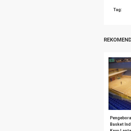
Tag:
REKOMEND
Pengebora
Basket Ind
Kayu Lanta