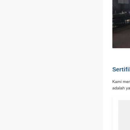
Sertif
Kami memi
adalah ya