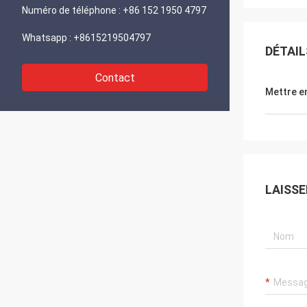
Numéro de téléphone :
+86 152 1950 4797
Whatsapp :
+8615219504797
DÉTAIL
Contact
Mettre e
LAISS