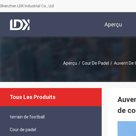
Shenzhen LDK Industrial Co., Ltd.
Aperçu
Aperçu
/
Cour De Padel
/
Auvent De C
Tous Les Produits
Auven
de co
terrain de football
Cour de padel