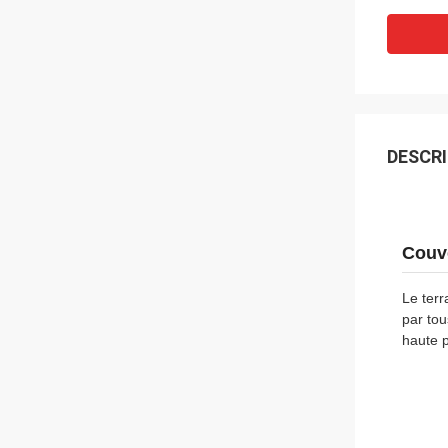
DESCRI
Couve
Le terr
par to
haute p