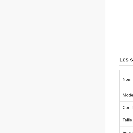
Les s
Nom d
Modè
Certif
Taill
Verre