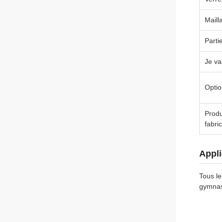
Maill
Parti
Je va
Optio
Produ
fabri
Appli
Tous le
gymnase